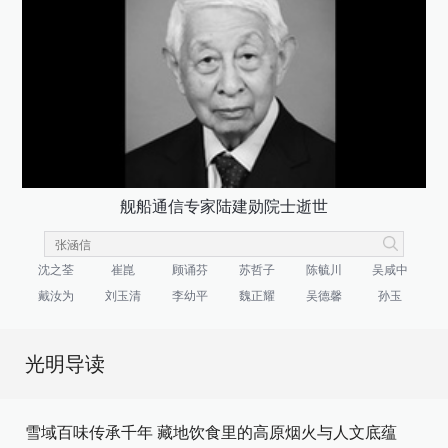
舰船通信专家陆建勋院士逝世
沈之荃
崔崑
顾诵芬
苏哲子
陈毓川
吴咸中
戴汝为
刘玉清
李幼平
魏正耀
吴德馨
孙玉
光明导读
雪域百味传承千年 藏地饮食里的高原烟火与人文底蕴