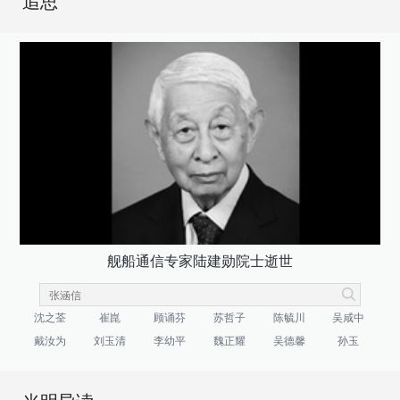
追思
舰船通信专家陆建勋院士逝世
沈之荃
崔崑
顾诵芬
苏哲子
陈毓川
吴咸中
戴汝为
刘玉清
李幼平
魏正耀
吴德馨
孙玉