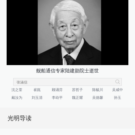
舰船通信专家陆建勋院士逝世
沈之荃
崔崑
顾诵芬
苏哲子
陈毓川
吴咸中
戴汝为
刘玉清
李幼平
魏正耀
吴德馨
孙玉
光明导读