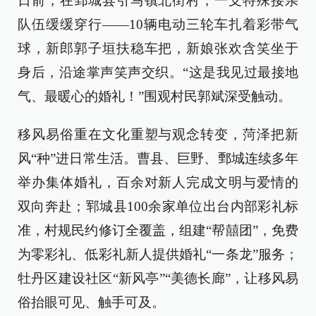
日前，在鄄城县引马镇北街村，一支特殊接亲
队伍缓缓穿行——10辆电动三轮车扎着彩带气
球，新郎郭子垣扶稳车把，新娘张欢含笑坐于
身后，沿途掌声笑声交织。“这是我见过最接地
气、最暖心的婚礼！”围观村民郭斌深受触动。
移风易俗重在文化重塑与观念转变，菏泽把新
风“种”进日常生活。曹县、巨野、鄄城连续多年
举办集体婚礼，百余对新人完成文明与爱情的
双向奔赴；郓城县100余家单位出台内部彩礼标
准，村规民约修订全覆盖，组建“帮囍团”，免费
为零彩礼、低彩礼新人提供婚礼“一条龙”服务；
牡丹区建设社区“新风亭”“美德长廊”，让移风易
俗抬眼可见、触手可及。