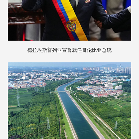
德拉埃斯普列亚宣誓就任哥伦比亚总统