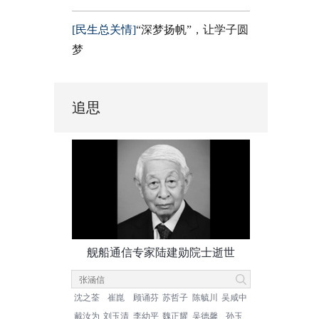
[民生总关情]
“深梦扬帆”，让学子圆
梦
追思
舰船通信专家陆建勋院士逝世
沈之荃
崔崑
顾诵芬
苏哲子
陈毓川
吴咸中
戴汝为
刘玉清
李幼平
魏正耀
吴德馨
孙玉