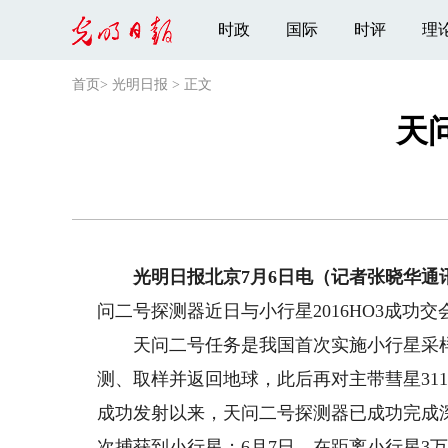
时政
国际
时评
理
首页
>
光明日报
>
正文
天
光明日报北京7月6日电（记者张晓华通
问二号探测器近日与小行星2016HO3成功
天问二号任务是我国首次实施小行星采样返
测、取样并返回地球，此后再对主带彗星311
成功发射以来，天问二号探测器已成功完成深
次捕获到小行星；6月7日，在距离小行星3