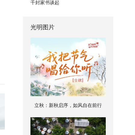
千封家书谈起
光明图片
立秋：新秋启序，如风自在前行