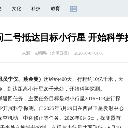
论
文化
科技
教育
问二号抵达目标小行星 开始科学
来源：
光明网-《光明日报》
2026-07-07 04:00
讯员李仪、蔡金曼）
历经约400天、行程约10亿千米，天
交会，到达距离小行星20千米处，开始科学探测。
回任务，主要任务目标是对小行星2016HO3进行探
P开展科学探测。自2025年5月29日在西昌卫星发射中心
空机动、中途修正等任务。2026年6月6日，探测器首
万千米处实施捕获控制，实现与小行星共面飞行；6月19