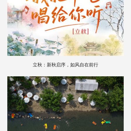
立秋：新秋启序，如风自在前行