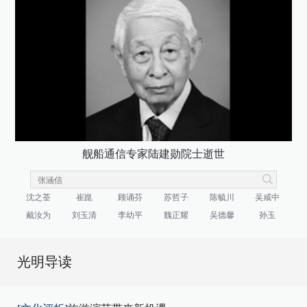
舰船通信专家陆建勋院士逝世
沈之荃
崔崑
顾诵芬
苏哲子
陈毓川
吴咸中
戴汝为
刘玉清
李幼平
魏正耀
吴德馨
孙玉
光明导读