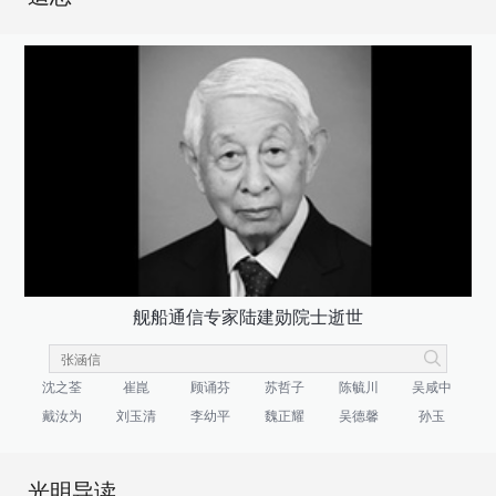
舰船通信专家陆建勋院士逝世
沈之荃
崔崑
顾诵芬
苏哲子
陈毓川
吴咸中
戴汝为
刘玉清
李幼平
魏正耀
吴德馨
孙玉
光明导读