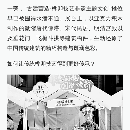
一旁，“古建营造·榫卯技艺非遗主题文创”摊位
早已被围得水泄不通。展台上，以亚克力积木
制作的微缩唐代佛塔、宋代民居、明清宫殿以
及垂花门、飞檐斗拱等建筑构件，生动还原了
中国传统建筑的精巧构造与斑斓色彩。
如何让传统榫卯技艺得到更好传承？