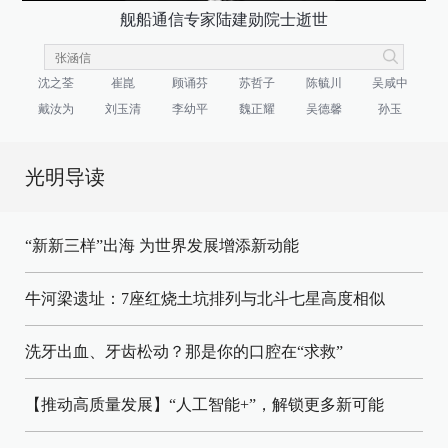
舰船通信专家陆建勋院士逝世
沈之荃
崔崑
顾诵芬
苏哲子
陈毓川
吴咸中
戴汝为
刘玉清
李幼平
魏正耀
吴德馨
孙玉
光明导读
“新新三样”出海 为世界发展增添新动能
牛河梁遗址：7座红烧土坑排列与北斗七星高度相似
洗牙出血、牙齿松动？那是你的口腔在“求救”
【推动高质量发展】“人工智能+”，解锁更多新可能