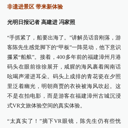
非遗进景区 带来新体验
光明日报记者 高建进 冯家照
“手抓紧了，船要出海了。”讲解员话音刚落，游
客陈先生感觉脚下的“甲板”一阵晃动，他下意识
攥紧“船舷”。接着，400多年前的福建漳州月港
码头在眼前徐徐展开，咸腥的海风裹着闽南话
吆喝声灌进耳朵。码头上成排的青花瓷在夕照
里泛着幽光，明朝商贾的衣袂被海风吹起。这
不是在拍电影，而是游客在福建漳州古城沉浸
式VR文旅体验空间的真实体验。
“太真实了！”摘下VR眼镜，陈先生仍有些恍