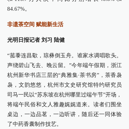
84.67%。
非遗茶空间 赋能新生活
光明日报记者 刘习 陆健
“菰黍连昌歜，琼彝倒玉舟。谁家水调唱歌头。
声绕碧山飞去、晚云留。”今年端午假期，浙江
杭州新华书店三层的“典雅集·茶书房”，茶香袅
袅，文韵悠悠，杭州市文史研究馆特约研究员
司马一民以“苏东坡在杭州哪里过端午节”开场，
将端午民俗和文人雅趣娓娓道来。读者们围坐
桌边，一边品茗，一边听讲，随后还一同体验
了中药香囊制作技艺。