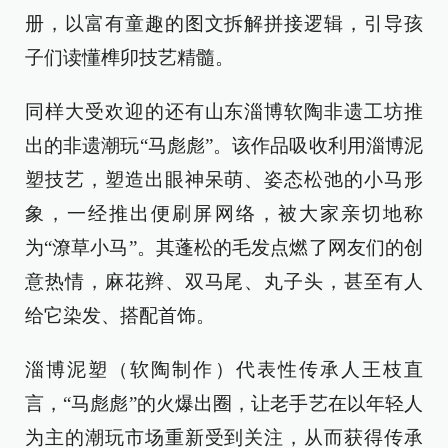
册，以富有童趣的图文拆解拼接逻辑，引导孩
子们读懂榫卯技艺精髓。
同样大受欢迎的还有山东淄博软陶非遗工坊推
出的非遗潮玩“马彪彪”。该作品吸收利用淄博泥
塑技艺，塑造出眼神呆萌、姿态松弛的小马形
象，一经推出便刷屏网络，被大家亲切地称
为“潦草小马”。其蓬松的毛发点燃了网友们的创
意热情，麻花辫、双马尾、丸子头，甚至有人
给它染发、搭配首饰。
淄博泥塑（软陶制作）代表性传承人王枝直
言，“马彪彪”的火爆出圈，让老手艺在以年轻人
为主的潮玩市场重新受到关注，从而获得传承