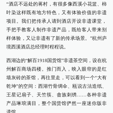
“酒店不远处的蒋村，有很多像西溪小花篮、柿
叶染这样既有地方特色，又有体验价值的非遗
项目。我们把传承人请到酒店开设非遗课堂，
手把手教客人制作非遗产品，既给客人带来别
样体验，又让非遗有了新的传承场景。”杭州庐
境西溪酒店总经理时程程说。
西湖边的“解百1918国货馆”非遗茶空间，设在杭
州解百商场四楼。推门而入，映入眼帘的是红
墙灰砖的茶馆，再往里走，可以看到一个“大有
乾坤”的空间：西湖竹骨绸伞、瓯说古法造纸、
王星记扇子、天竺筷、畲族刺绣……各种非遗
产品琳琅满目，整个国货馆俨然一座迷你版非
遗馆。