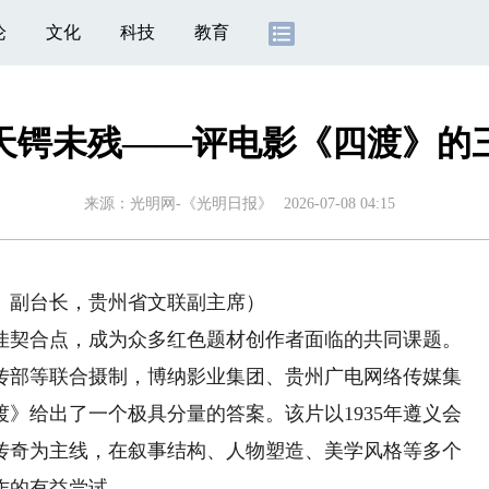
论
文化
科技
教育
天锷未残——评电影《四渡》的
来源：
光明网-《光明日报》
2026-07-08 04:15
副台长，贵州省文联副主席）
契合点，成为众多红色题材创作者面临的共同课题。
宣传部等联合摄制，博纳影业集团、贵州广电网络传媒集
》给出了一个极具分量的答案。该片以1935年遵义会
传奇为主线，在叙事结构、人物塑造、美学风格等多个
作的有益尝试。