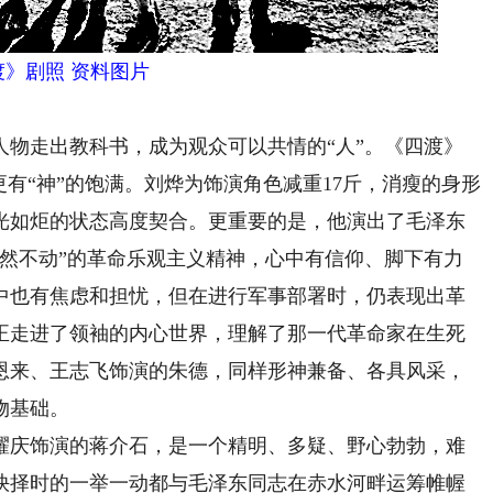
渡》剧照 资料图片
走出教科书，成为观众可以共情的“人”。《四渡》
更有“神”的饱满。刘烨为饰演角色减重17斤，消瘦的身形
光如炬的状态高度契合。更重要的是，他演出了毛泽东
岿然不动”的革命乐观主义精神，心中有信仰、脚下有力
中也有焦虑和担忧，但在进行军事部署时，仍表现出革
正走进了领袖的内心世界，理解了那一代革命家在生死
恩来、王志飞饰演的朱德，同样形神兼备、各具风采，
物基础。
庆饰演的蒋介石，是一个精明、多疑、野心勃勃，难
抉择时的一举一动都与毛泽东同志在赤水河畔运筹帷幄