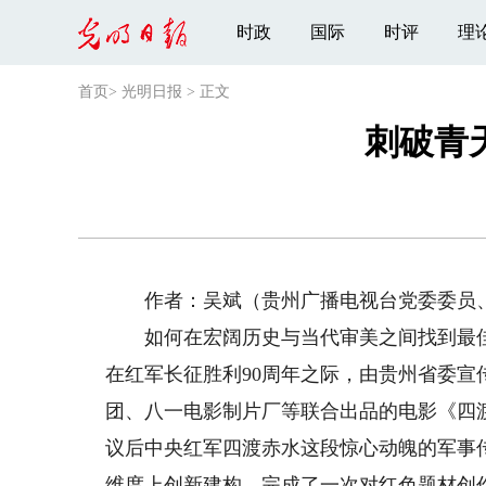
时政
国际
时评
理
首页
>
光明日报
>
正文
刺破青
作者：吴斌（贵州广播电视台党委委员、
如何在宏阔历史与当代审美之间找到最佳
在红军长征胜利90周年之际，由贵州省委
团、八一电影制片厂等联合出品的电影《四渡
议后中央红军四渡赤水这段惊心动魄的军事
维度上创新建构，完成了一次对红色题材创