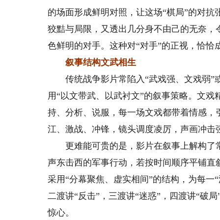
的场面形成鲜明对照，让这场“棋局”的对抗
狡黠与局限，又透出几分身不由己的无奈，
色鲜明的对手。这种对“对手”的正视，恰恰
叙事结构文武相生
传统战争影片常陷入“武戏强、文戏弱”或
用“以文带武、以武衬文”的叙事策略。文
持、分析、说服，每一场文戏都带着情感，
江、激战、冲锋，镜头调度凌厉，声画冲击
更难能可贵的是，影片在叙事上解构了常
声东击西的军事行动，若按时间顺序平铺直
采用“分幕聚焦、虚实相间”的结构，为每一
二渡讲“反击”，三渡讲“迷惑”，四渡讲“
惊心。