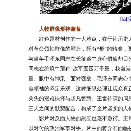
《四
人物群像形神兼备
红色题材创作的一大难点，在于让历史人物
对革命领袖群像的塑造，既有“形”的精准，
与当年毛泽东同志在长征途中身心俱疲却目
同志在绝境中那种“敌军围困万千重，我自
量、眼中有神采。面对强敌，毛泽东同志心
命领袖的坚定乐观。这种细腻处理让观众真
关头的艰难抉择与超凡智慧。王雷饰演的周
三人之间的默契配合，构成了全片坚实的人
影片对反面人物的刻画也毫不敷衍。王耀
以对付的政治军事对手。片中的蒋介石面临