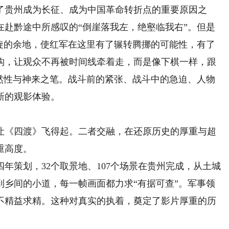
贵州成为长征、成为中国革命转折点的重要原因之
在赴黔途中所感叹的“倒崖落我左，绝壑临我右”。但是
回旋的余地，使红军在这里有了辗转腾挪的可能性，有了
构，让观众不再被时间线牵着走，而是像下棋一样，跟
必然性与神来之笔。战斗前的紧张、战斗中的急迫、人物
新的观影体验。
《四渡》飞得起。二者交融，在还原历史的厚重与超
重高度。
策划，32个取景地、107个场景在贵州完成，从土城
到乡间的小道，每一帧画面都力求“有据可查”。军事领
不精益求精。这种对真实的执着，奠定了影片厚重的历