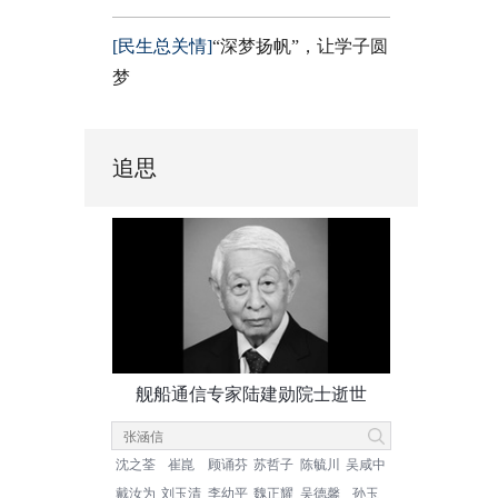
[民生总关情]
“深梦扬帆”，让学子圆
梦
追思
舰船通信专家陆建勋院士逝世
沈之荃
崔崑
顾诵芬
苏哲子
陈毓川
吴咸中
戴汝为
刘玉清
李幼平
魏正耀
吴德馨
孙玉