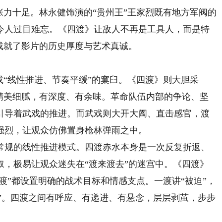
张力十足。林永健饰演的“贵州王”王家烈既有地方军阀的
令人过目难忘。《四渡》让敌人不再是工具人，而是特
成就了影片的历史厚度与艺术真诚。
“线性推进、节奏平缓”的窠臼。《四渡》则大胆采
戏精美细腻，有深度、有余味。革命队伍内部的争论、坚
引导着武戏的推进。而武戏则大开大阖、直击感官，渡
强烈，让观众仿佛置身枪林弹雨之中。
规的线性推进模式。四渡赤水本身是一次反复折返、
叙，极易让观众迷失在“渡来渡去”的迷宫中。《四渡》
“渡”都设置明确的战术目标和情感支点。一渡讲“被迫”，
破局”。四渡之间有呼应、有递进、有悬念，层层剥茧，步步