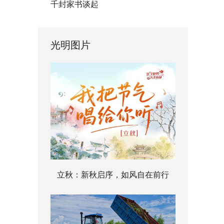
千封家书谈起
光明图片
立秋：新秋启序，如风自在前行