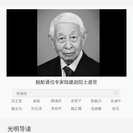
舰船通信专家陆建勋院士逝世
沈之荃
崔崑
顾诵芬
苏哲子
陈毓川
吴咸中
戴汝为
刘玉清
李幼平
魏正耀
吴德馨
孙玉
光明导读