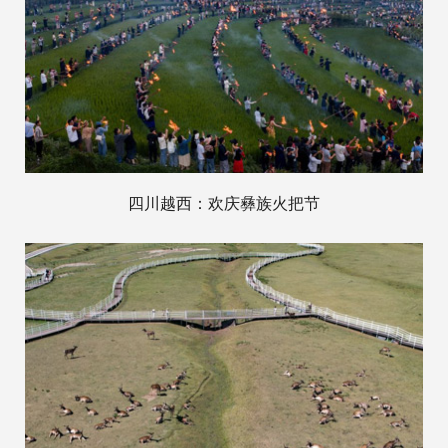
四川越西：欢庆彝族火把节