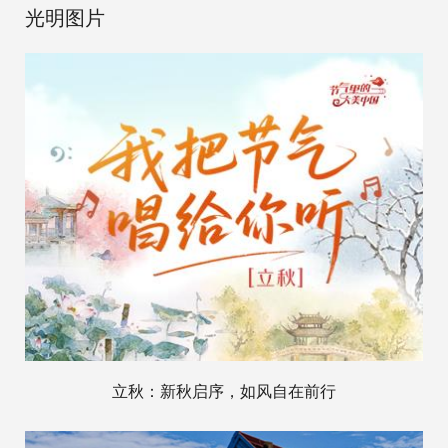
光明图片
立秋：新秋启序，如风自在前行