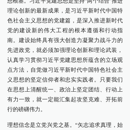
想根基。习近平党建思想是坚持“两个结合”推进
理论创新的最新成果，是习近平新时代中国特
色社会主义思想的党建篇，是深入推进新时代
党的建设新的伟大工程的根本遵循和行动指
南。建设始终具有强大创造力凝聚力战斗力的
先进政党，就必须加强理论创新和理论武装，
认真学习贯彻习近平党建思想所蕴含的立场观
点方法，自觉做习近平新时代中国特色社会主
义思想的坚定信仰者和忠实实践者。只要我们
在思想上清醒统一、政治上坚定团结、行动上
有力一致，就一定能汇集起攻坚克难、开拓前
行的磅礴伟力。
理想信念是立党兴党之基。“矢志追求真理，始