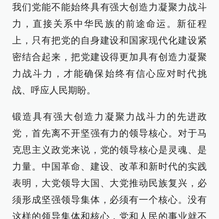
我们党能不能始终具有强大创造力凝聚力战斗
力，直接关系中华民族的前途命运。新征程
上，只有把党的自身建设和国家现代化建设紧
密结合起来，把党建设得更加具有创造力凝聚
力战斗力，才能确保始终有信心应对时代挑
战、呼应人民期盼。
锻造具有强大创造力凝聚力战斗力的先进政
党，首先离不开坚强有力的领导核心。对于马
克思主义政党来说，党的领导核心是灵魂、是
力量。中国革命、建设、改革和新时代的实践
表明，大党领导大国、大党推动民族复兴，必
须形成坚强领导集体，必须有一个核心。没有
这样的领导集体和核心，党和人民的事业就不