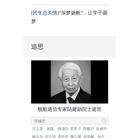
[民生总关情]
“深梦扬帆”，让学子圆
梦
追思
舰船通信专家陆建勋院士逝世
沈之荃
崔崑
顾诵芬
苏哲子
陈毓川
吴咸中
戴汝为
刘玉清
李幼平
魏正耀
吴德馨
孙玉