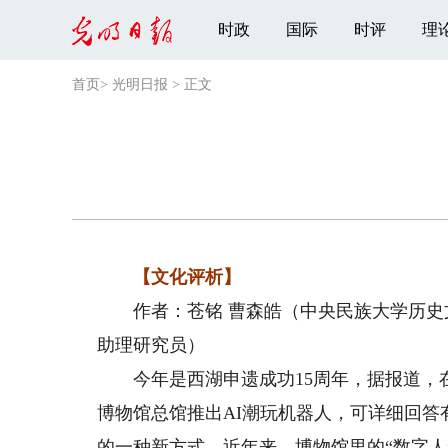
时政
国际
时评
理
首页
>
光明日报
>
正文
【文化评析】
作者：苍铭 曹森皓（中央民族大学历史
助理研究员）
今年是西湖申遗成功15周年，据报道，在
博物馆总馆推出AI潮玩机器人，可详细回
的一种新方式。近年来，博物馆里的“数字人