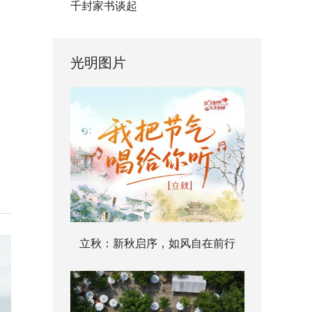
千封家书谈起
光明图片
立秋：新秋启序，如风自在前行