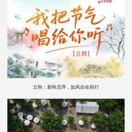
立秋：新秋启序，如风自在前行