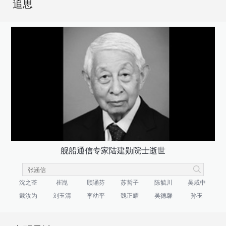
追思
舰船通信专家陆建勋院士逝世
沈之荃
崔崑
顾诵芬
苏哲子
陈毓川
吴咸中
戴汝为
刘玉清
李幼平
魏正耀
吴德馨
孙玉