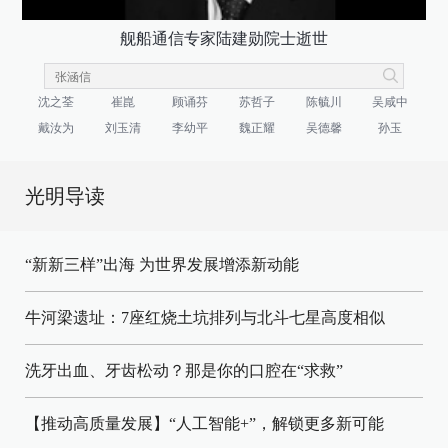
舰船通信专家陆建勋院士逝世
沈之荃
崔崑
顾诵芬
苏哲子
陈毓川
吴咸中
戴汝为
刘玉清
李幼平
魏正耀
吴德馨
孙玉
光明导读
“新新三样”出海 为世界发展增添新动能
牛河梁遗址：7座红烧土坑排列与北斗七星高度相似
洗牙出血、牙齿松动？那是你的口腔在“求救”
【推动高质量发展】“人工智能+”，解锁更多新可能