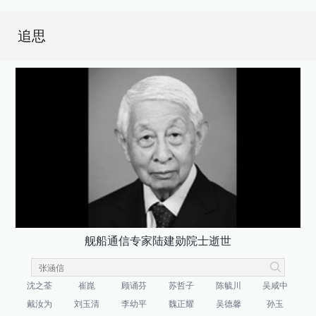
追思
舰船通信专家陆建勋院士逝世
沈之荃
崔崑
顾诵芬
苏哲子
陈毓川
吴咸中
戴汝为
刘玉清
李幼平
魏正耀
吴德馨
孙玉