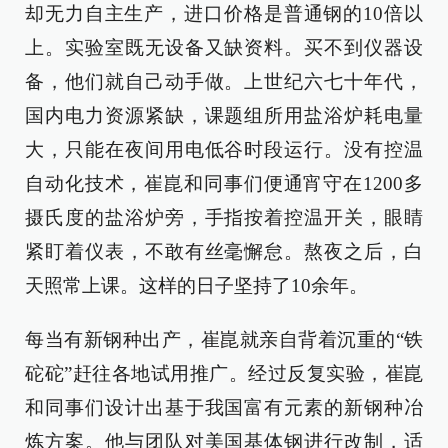
却无力自主生产，进口价格是普通钢的10倍以
上。实验室既无设备又缺资料。买不到仪器设
备，他们就自己动手做。上世纪六七十年代，
国内电力资源紧缺，课题组所用盐浴炉耗电量
大，只能在夜间用电低谷时段运行。没有控温
自动化技术，崔崑和同事们便通宵守在1200多
摄氏度的盐浴炉旁，手指按着控温开关，眼睛
紧盯着仪表，不敢有丝毫懈怠。熬夜之后，白
天照常上课。这样的日子坚持了10余年。
每当有新钢种出产，崔崑就亲自背着沉重的“铁
砣砣”赶往各地试用推广。经过反复实验，崔崑
和同事们设计出基于我国富有元素的新钢种冶
炼方案。他与团队对美国基体钢进行改制，适