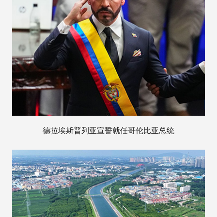
德拉埃斯普列亚宣誓就任哥伦比亚总统