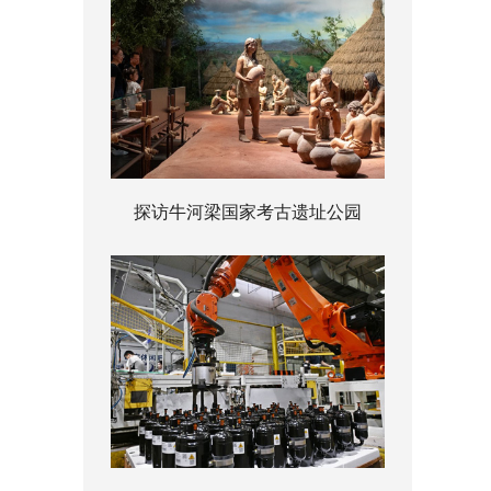
探访牛河梁国家考古遗址公园