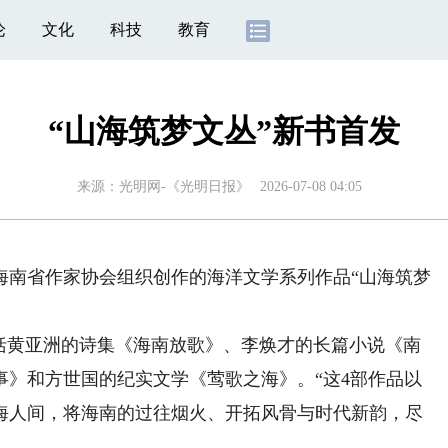
论
文化
科技
教育
“山海筑梦文丛”新书首发
来源：
光明网-《光明日报》
2026-07-08 04:05
海南省作家协会组织创作的海洋文学系列作品“山海筑梦
黄亚洲的诗集《海南放歌》、李焕才的长篇小说《南
事》和方世国的纪实文学《莺歌之海》。“这4部作品以
海人间，将海南的过往烟火、开拓风骨与时代新韵，尽
。