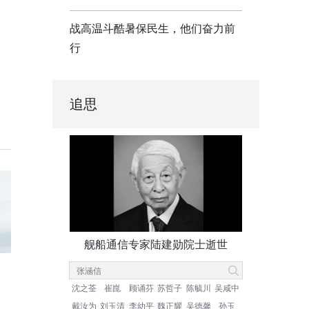
战高温斗酷暑保民生，他们奋力前
行
追思
舰船通信专家陆建勋院士逝世
沈之荃
崔崑
顾诵芬
苏哲子
陈毓川
吴咸中
戴汝为
刘玉清
李幼平
魏正耀
吴德馨
孙玉