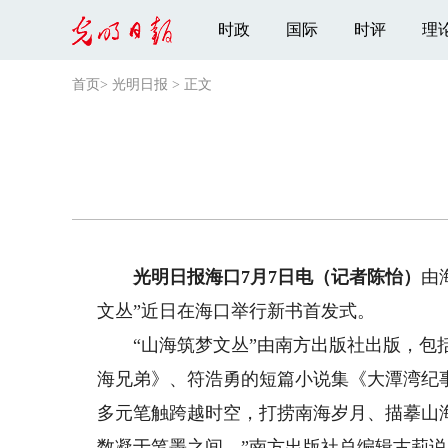
时政
国际
时评
理
首页
>
光明日报
>
正文
光明日报海口7月7日电（记者陈怡）
由
文丛”近日在海口举行新书首发式。
“山海筑梦文丛”由南方出版社出版，包括
海兄弟》、符浩勇的短篇小说集《大潭湾纪
多元笔触跨越时空，打捞南海岁月、描摹山
数凝于笔墨之间。”南方出版社总编辑古莉说