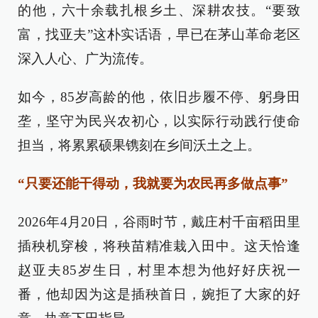
的他，六十余载扎根乡土、深耕农技。“要致
富，找亚夫”这朴实话语，早已在茅山革命老区
深入人心、广为流传。
如今，85岁高龄的他，依旧步履不停、躬身田
垄，坚守为民兴农初心，以实际行动践行使命
担当，将累累硕果镌刻在乡间沃土之上。
“只要还能干得动，我就要为农民再多做点事”
2026年4月20日，谷雨时节，戴庄村千亩稻田里
插秧机穿梭，将秧苗精准栽入田中。这天恰逢
赵亚夫85岁生日，村里本想为他好好庆祝一
番，他却因为这是插秧首日，婉拒了大家的好