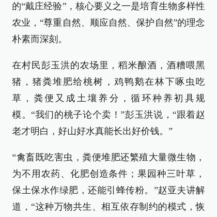
的“戴庄经验”，核心要义之一是培育生物多样性
农业，“尊重自然、顺应自然、保护自然”的理念
朴素而深刻。
在村民彭玉洪的农场里，稻米酿酒，酒糟喂黑
猪，猪粪堆肥给桃树，鸡鸭鹅在林下啄虫吃
草，粪便又成土壤养分，循环种养初具规
模。“我们的桃子论个卖！”彭玉洪说，“跟着赵
老才明白，好山好水真能长出好价钱。”
“禽畜既吃害虫，粪便堆肥还繁殖大量微生物，
为不用农药、化肥创造条件；果园种三叶草，
保土保水作绿肥，还能引蜂传粉。”赵亚夫讲解
道，“这种万物共生、相互依存制约的模式，恢