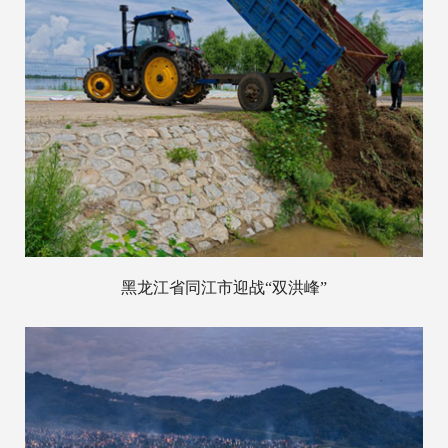
黑龙江省同江市迎战“双洪峰”