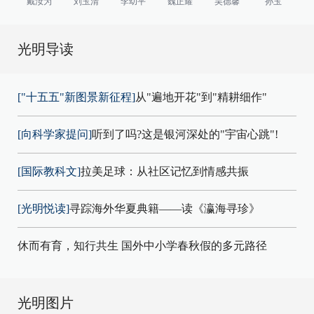
戴汝为
刘玉清
李幼平
魏正耀
吴德馨
孙玉
光明导读
["十五五"新图景新征程]
从"遍地开花"到"精耕细作"
[向科学家提问]
听到了吗?这是银河深处的"宇宙心跳"!
[国际教科文]
拉美足球：从社区记忆到情感共振
[光明悦读]
寻踪海外华夏典籍——读《瀛海寻珍》
休而有育，知行共生 国外中小学春秋假的多元路径
光明图片