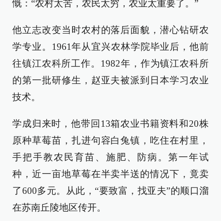
慨：“农村太苦，农民太穷，农业太重要了。”
他立志改变当时农村的落后面貌，潜心钻研农
学专业。1961年从宜兴农林学院毕业后，他前
往镇江农科所工作。1982年，作为镇江农科所
的第一批研修生，赵亚夫被派到日本学习农业
技术。
学成归来时，他带回13箱农业书籍资料和20株
原种草莓苗，扎进句容白兔镇，吃住在村里，
手把手教农民育苗、施肥、防病。第一年试
种，近一亩地草莓在半卖半送的情况下，竟卖
了600多元。从此，“要致富，找亚夫”的顺口溜
在苏南丘陵地区传开。