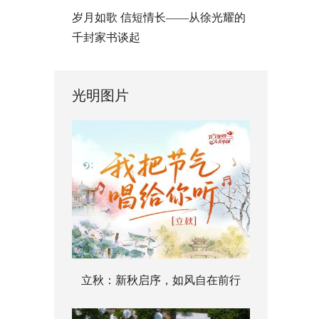
岁月如歌 信短情长——从徐光耀的
千封家书谈起
光明图片
立秋：新秋启序，如风自在前行