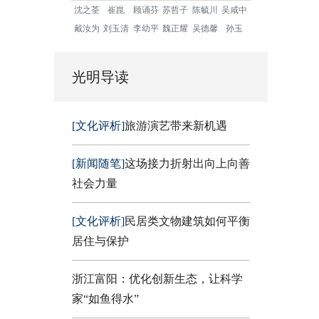
沈之荃
崔崑
顾诵芬
苏哲子
陈毓川
吴咸中
戴汝为
刘玉清
李幼平
魏正耀
吴德馨
孙玉
光明导读
[文化评析]
旅游演艺带来新机遇
[新闻随笔]
这场接力折射出向上向善
社会力量
[文化评析]
民居类文物建筑如何平衡
居住与保护
浙江富阳：优化创新生态，让科学
家“如鱼得水”