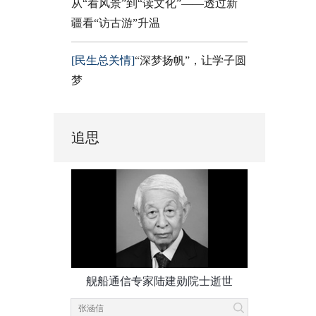
从“看风景”到“读文化”——透过新
疆看“访古游”升温
[民生总关情]
“深梦扬帆”，让学子圆
梦
追思
舰船通信专家陆建勋院士逝世