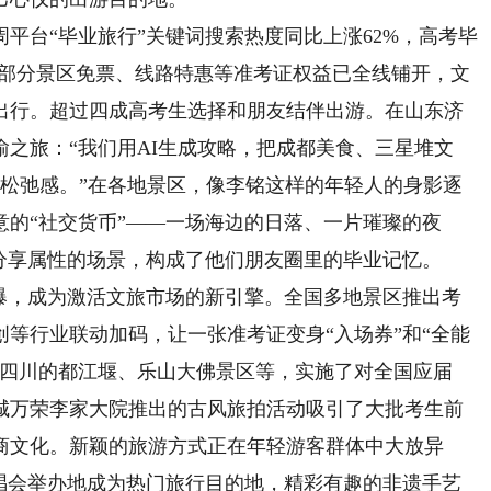
台“毕业旅行”关键词搜索热度同比上涨62%，高考毕
全国部分景区免票、线路特惠等准考证权益已全线铺开，文
出行。超过四成高考生选择和朋友结伴出游。在山东济
之旅：“我们用AI生成攻略，把成都美食、三星堆文
个松弛感。”在各地景区，像李铭这样的年轻人的身影逐
的“社交货币”——一场海边的日落、一片璀璨的夜
分享属性的场景，构成了他们朋友圈里的毕业记忆。
，成为激活文旅市场的新引擎。全国多地景区推出考
等行业联动加码，让一张准考证变身“入场券”和“全能
，四川的都江堰、乐山大佛景区等，实施了对全国应届
城万荣李家大院推出的古风旅拍活动吸引了大批考生前
商文化。新颖的旅游方式正在年轻游客群体中大放异
演唱会举办地成为热门旅行目的地，精彩有趣的非遗手艺