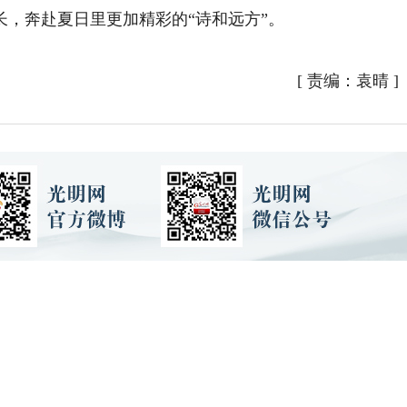
，奔赴夏日里更加精彩的“诗和远方”。
[
责编：袁晴
]