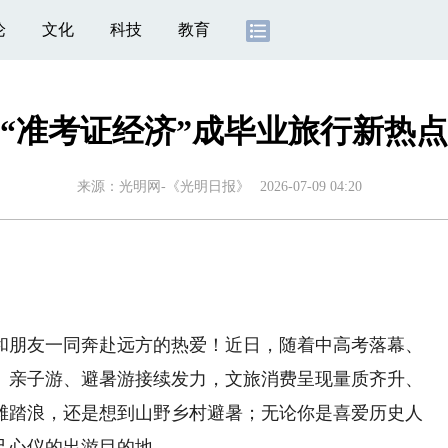
论
文化
科技
教育
“准考证经济”成毕业旅行新热点
来源：
光明网-《光明日报》
2026-07-09 04:20
朋友一同奔赴远方的热爱！近日，随着中高考落幕、
、亲子游、避暑游接续发力，文旅消费呈现量质齐升、
滩踏浪，还是想到山野乡村避暑；无论你是喜爱历史人
己心仪的出游目的地。