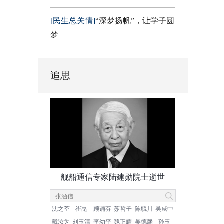
[民生总关情]
“深梦扬帆”，让学子圆
梦
追思
舰船通信专家陆建勋院士逝世
沈之荃
崔崑
顾诵芬
苏哲子
陈毓川
吴咸中
戴汝为
刘玉清
李幼平
魏正耀
吴德馨
孙玉