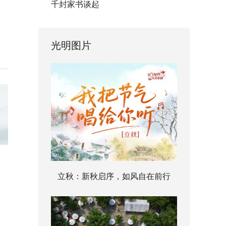
千封家书谈起
光明图片
立秋：新秋启序，如风自在前行