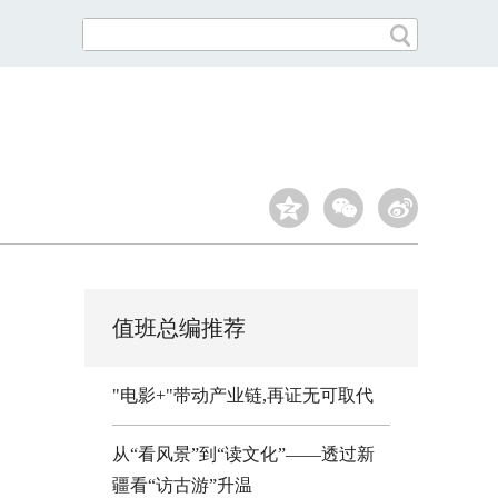
值班总编推荐
"电影+"带动产业链,再证无可取代
从“看风景”到“读文化”——透过新
疆看“访古游”升温