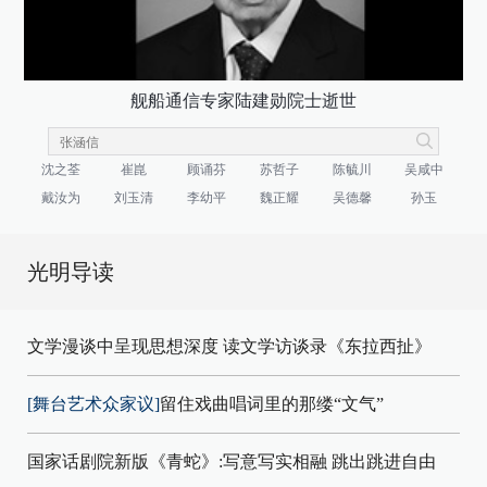
舰船通信专家陆建勋院士逝世
沈之荃
崔崑
顾诵芬
苏哲子
陈毓川
吴咸中
戴汝为
刘玉清
李幼平
魏正耀
吴德馨
孙玉
光明导读
文学漫谈中呈现思想深度 读文学访谈录《东拉西扯》
[舞台艺术众家议]
留住戏曲唱词里的那缕“文气”
国家话剧院新版《青蛇》:写意写实相融 跳出跳进自由