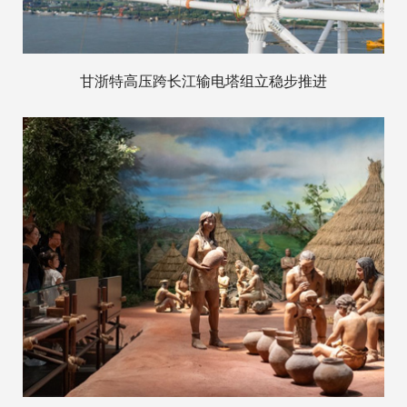
甘浙特高压跨长江输电塔组立稳步推进