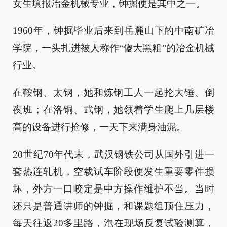
女生填报冶金机械专业，钟掘便是其中之一。
1960年，钟掘毕业后来到岳麓山下的中南矿冶
学院，一头扎进被人称作“傻大黑粗”的冶金机械
行业。
在鞍钢、太钢，她和炼钢工人一起抡大锤、倒
夜班；在洛铜、武钢，她领着学生爬上几层楼
高的设备进行抢修，一天下来满身油泥。
20世纪70年代末，武汉钢铁公司从国外引进一
套热连轧机，空载试车阶段便发生重要零件损
坏，外方一口咬定是中方操作维护不当。当时
还只是普通讲师的钟掘，和课题组顶住压力，
每天往返20多里路，泡在现场反复试验测算，