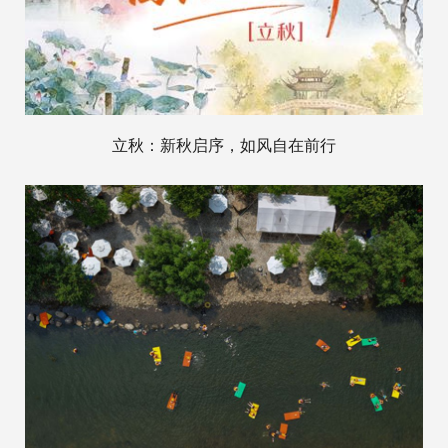
立秋：新秋启序，如风自在前行