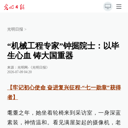
光明日报
>
“机械工程专家”钟掘院士：以毕
生心血 铸大国重器
来源：
光明网-《光明日报》
2026-07-09 04:20
【牢记初心使命 奋进复兴征程·“七一勋章”获得
者】
耄耋之年，她坐着轮椅来到采访室，一身深蓝
素装，神情温和。看见满屋架起的摄像机，老