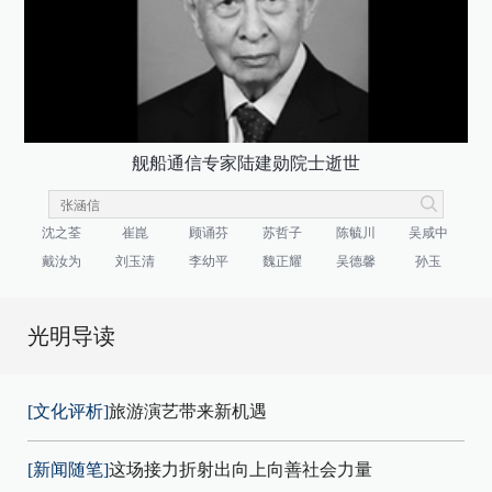
舰船通信专家陆建勋院士逝世
沈之荃
崔崑
顾诵芬
苏哲子
陈毓川
吴咸中
戴汝为
刘玉清
李幼平
魏正耀
吴德馨
孙玉
光明导读
[文化评析]
旅游演艺带来新机遇
[新闻随笔]
这场接力折射出向上向善社会力量