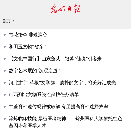
首页
>
青花绘伞 非遗润心
和田玉文物“省亲”
【文化中国行】山东蓬莱：银幕“仙境”引客来
数字艺术展的“沉浸之道”
河北肃宁“草根”文学群：质朴的文字，将美好汇成光
山西列出文物系统性保护任务清单
甘蔗育种遗传规律被破解 有望提高育种选择效率
淬炼临床技能 厚植医者精神——锦州医科大学依托红色
基因培养医学人才