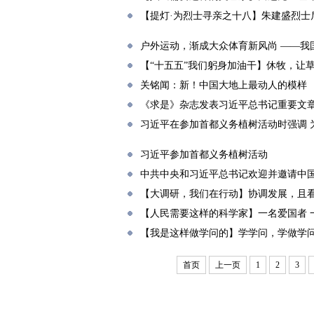
【提灯·为烈士寻亲之十八】朱建盛烈士
户外运动，渐成大众体育新风尚 ——我
【“十五五”我们躬身加油干】休牧，让
关铭闻：新！中国大地上最动人的模样
《求是》杂志发表习近平总书记重要文
习近平在参加首都义务植树活动时强调 
习近平参加首都义务植树活动
中共中央和习近平总书记欢迎并邀请中
【大调研，我们在行动】协调发展，且看
【人民需要这样的科学家】一名爱国者 
【我是这样做学问的】学学问，学做学
首页
上一页
1
2
3