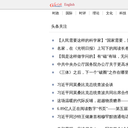
English
时政
国际
时评
理论
文化
科技
头条关注
【人民需要这样的科学家】“国家需要，
名家，在《光明日报》上写下的阅读长
【我是这样做学问的】有“磁”有味，无
中共中央办公厅国务院办公厅关于更高
《三体》之后，下一个“破圈”之作在哪
习近平同莫桑比克总统查波会谈
习近平同莫桑比克总统查波共同出席合
这场温暖的代际反哺，超越物质赡养——
6.89亿人正在阅读数字“书页”——第
习近平同沙特王储兼首相穆罕默德通电