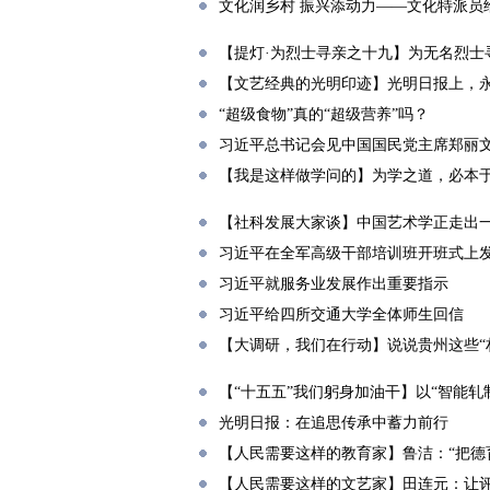
文化润乡村 振兴添动力——文化特派员
【提灯·为烈士寻亲之十九】为无名烈士
【文艺经典的光明印迹】光明日报上，
“超级食物”真的“超级营养”吗？
习近平总书记会见中国国民党主席郑丽
【我是这样做学问的】为学之道，必本
【社科发展大家谈】中国艺术学正走出
习近平在全军高级干部培训班开班式上
习近平就服务业发展作出重要指示
习近平给四所交通大学全体师生回信
【大调研，我们在行动】说说贵州这些“
【“十五五”我们躬身加油干】以“智能轧
光明日报：在追思传承中蓄力前行
【人民需要这样的教育家】鲁洁：“把德
【人民需要这样的文艺家】田连元：让