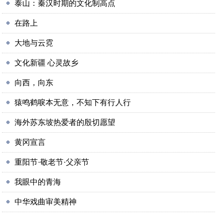
泰山：秦汉时期的文化制高点
在路上
大地与云霓
文化新疆 心灵故乡
向西，向东
猿鸣鹤唳本无意，不知下有行人行
海外苏东坡热爱者的殷切愿望
黄冈宣言
重阳节·敬老节·父亲节
我眼中的青海
中华戏曲审美精神