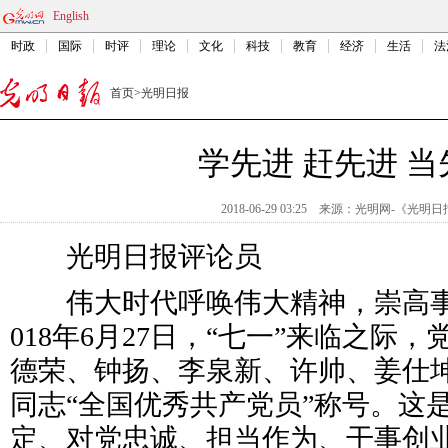
English
时政
国际
时评
理论
文化
科技
教育
经济
生活
法
首页
>
光明日报
学先进 赶先进 当
2018-06-29 03:25
来源：
光明网-《光明日
光明日报评论员
伟大时代呼唤伟大精神，崇高事
018年6月27日，“七一”来临之际
德荣、钟扬、李泉新、许帅、姜仕
同志“全国优秀共产党员”称号。这
定、对党忠诚、担当作为、干事创