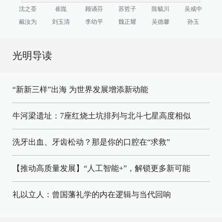
沈之荃
崔崑
顾诵芬
苏哲子
陈毓川
吴咸中
戴汝为
刘玉清
李幼平
魏正耀
吴德馨
孙玉
光明导读
“新新三样”出海 为世界发展增添新动能
牛河梁遗址：7座红烧土坑排列与北斗七星高度相似
洗牙出血、牙齿松动？那是你的口腔在“求救”
【推动高质量发展】“人工智能+”，解锁更多新可能
礼以立人：曾国藩礼学的内在逻辑与当代回响