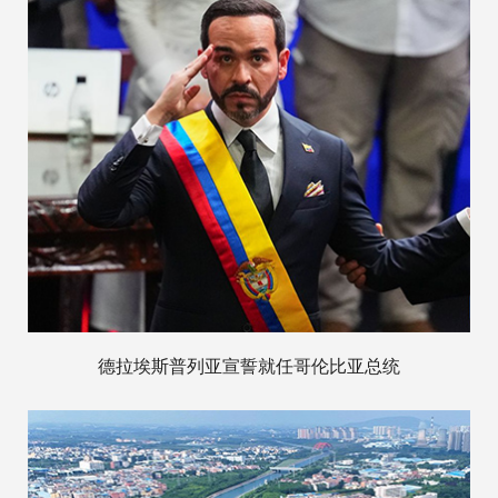
德拉埃斯普列亚宣誓就任哥伦比亚总统