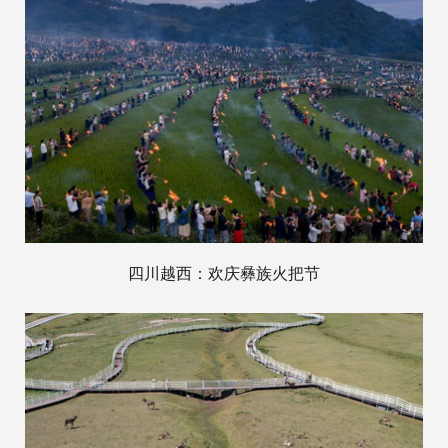
四川越西：欢庆彝族火把节