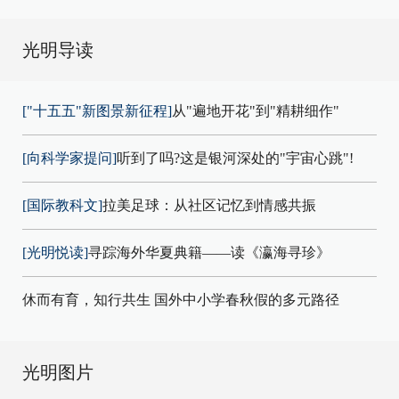
光明导读
["十五五"新图景新征程]
从"遍地开花"到"精耕细作"
[向科学家提问]
听到了吗?这是银河深处的"宇宙心跳"!
[国际教科文]
拉美足球：从社区记忆到情感共振
[光明悦读]
寻踪海外华夏典籍——读《瀛海寻珍》
休而有育，知行共生 国外中小学春秋假的多元路径
光明图片