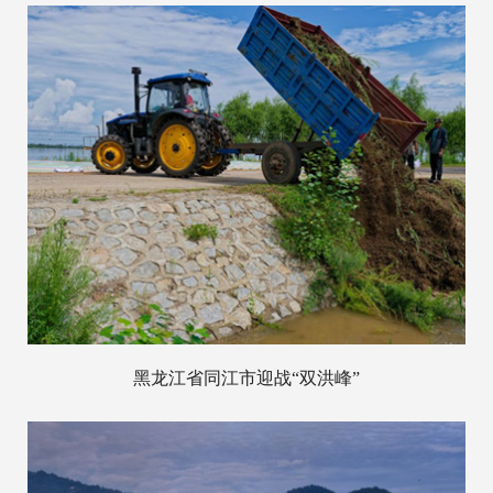
黑龙江省同江市迎战“双洪峰”