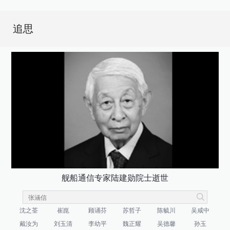
追思
舰船通信专家陆建勋院士逝世
沈之荃
崔崑
顾诵芬
苏哲子
陈毓川
吴咸中
戴汝为
刘玉清
李幼平
魏正耀
吴德馨
孙玉