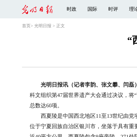
时政
国际
时评
理
首页
>
光明日报
>
正文
“
光明日报讯（记者李韵、张文攀、闫磊
科文组织第47届世界遗产大会通过决议，将
总数达60项。
西夏陵是中国西北地区11至13世纪由党项族
位于宁夏回族自治区银川市，坐落于具有重
近40平方公里。西夏陵包含9座帝陵、271处