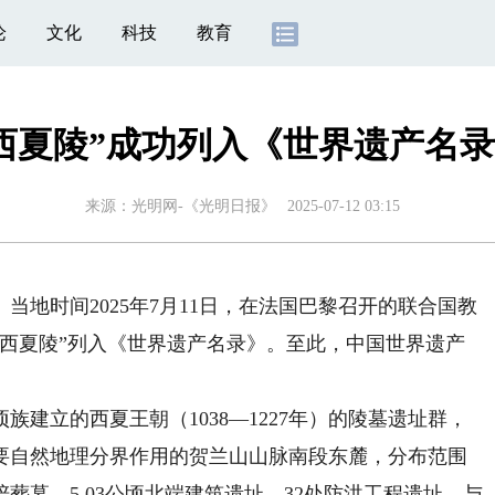
论
文化
科技
教育
西夏陵”成功列入《世界遗产名
来源：
光明网-《光明日报》
2025-07-12 03:15
）
当地时间2025年7月11日，在法国巴黎召开的联合国教
“西夏陵”列入《世界遗产名录》。至此，中国世界遗产
建立的西夏王朝（1038—1227年）的陵墓遗址群，
要自然地理分界作用的贺兰山山脉南段东麓，分布范围
陪葬墓、5.03公顷北端建筑遗址、32处防洪工程遗址，与