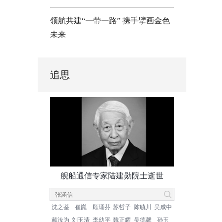
领航共建“一带一路” 携手擘画金色
未来
追思
舰船通信专家陆建勋院士逝世
沈之荃
崔崑
顾诵芬
苏哲子
陈毓川
吴咸中
戴汝为
刘玉清
李幼平
魏正耀
吴德馨
孙玉