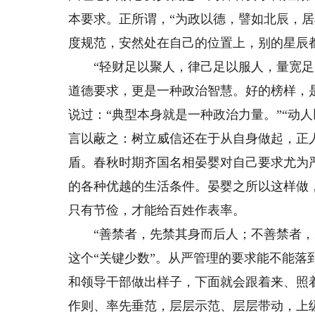
本要求。正所谓，“为政以德，譬如北辰，
度规范，安然处在自己的位置上，别的星辰
“轻财足以聚人，律己足以服人，量宽足以
道德要求，更是一种政治智慧。好的榜样，
说过：“典型本身就是一种政治力量。”“动
言以蔽之：树立威信还在于从自身做起，正
盾。春秋时期齐国名相晏婴对自己要求尤为
的各种优越的生活条件。晏婴之所以这样做
只有节俭，才能给百姓作表率。
“善禁者，先禁其身而后人；不善禁者，先
这个“关键少数”。从严管理的要求能不能
和领导干部做出样子，下面就会跟着来、照
作则、率先垂范，层层示范、层层带动，上