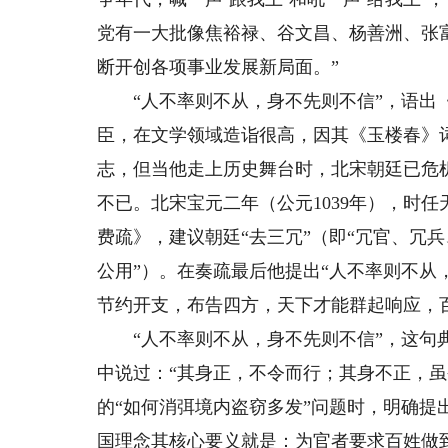
党有一大批像焦裕禄、谷文昌、杨善洲、张
断开创各项事业发展新局面。”
“人不率则不从，身不先则不信”，语出《
臣，在文学领域造诣很高，因其《玉楼春》词
志，但当他走上历史舞台时，北宋朝廷已危
不已。北宋宝元二年（公元1039年），时
费疏》，建议朝廷“去三冗”（即“冗官、冗兵
公用”）。在奏疏最后他提出“人不率则不从
节约开支，布告四方，天下才能群起响应，
“人不率则不从，身不先则不信”，这句典
中说过：“其身正，不令而行；其身不正，虽
的“如何消弭境内盗窃多发”问题时，明确提
国理念其核心要义就是：为官者要求百姓做