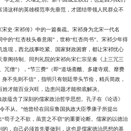
富清这样的英雄模范率先垂范，才团结带领人民群众不
宋史·宋祁传》中的一篇奏疏。宋祁身为北宋一代名
中的“红杏枝头春意闹”，世称“红杏尚书”。宋祁少年得
机迭现，西北战事吃紧、国家财政困窘，都让宋祁忧心
任天章阁待制、同判礼院的宋祁向宋仁宗呈奏《上三冗三
、冗僧”），“节三费”（即“道场斋醮、多建寺观、靡费
，身不先则不信”，指明只有朝廷带头节俭，精兵简政，
百姓才能百业兴旺，边患问题才能彻底解决。
故蕴含了深刻的儒家政治哲学思想。孔子在《论语》
令不从。”他曾经在回应鲁国执政大臣季康子所提出
出“苟子之不欲，虽赏之不窃”的重要论断。儒家的以德治
到的，自己必须首先要做到，这也是儒家德治思想的基