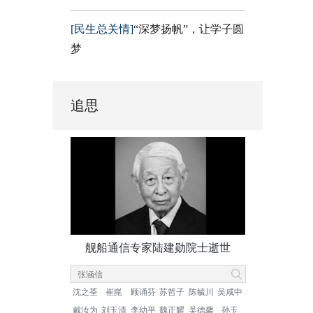
[民生总关情]
“深梦扬帆”，让学子圆
梦
追思
舰船通信专家陆建勋院士逝世
沈之荃
崔崑
顾诵芬
苏哲子
陈毓川
吴咸中
戴汝为
刘玉清
李幼平
魏正耀
吴德馨
孙玉