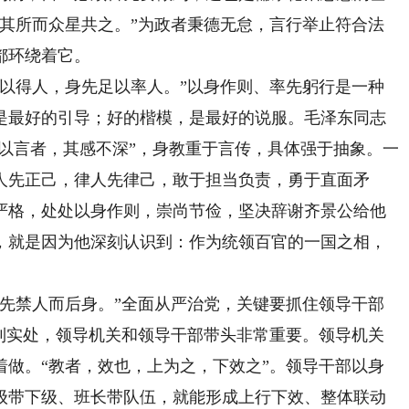
居其所而众星共之。”为政者秉德无怠，言行举止符合法
都环绕着它。
得人，身先足以率人。”以身作则、率先躬行是一种
是最好的引导；好的楷模，是最好的说服。毛泽东同志
人以言者，其感不深”，身教重于言传，具体强于抽象。一
人先正己，律人先律己，敢于担当负责，勇于直面矛
严格，处处以身作则，崇尚节俭，坚决辞谢齐景公给他
，就是因为他深刻认识到：作为统领百官的一国之相，
禁人而后身。”全面从严治党，关键要抓住领导干部
落到实处，领导机关和领导干部带头非常重要。领导机关
着做。“教者，效也，上为之，下效之”。领导干部以身
级带下级、班长带队伍，就能形成上行下效、整体联动