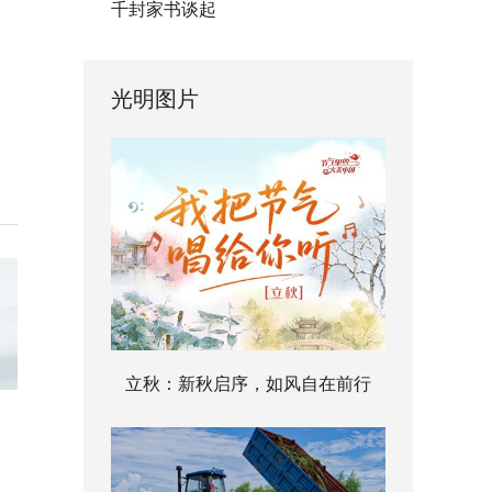
千封家书谈起
光明图片
立秋：新秋启序，如风自在前行