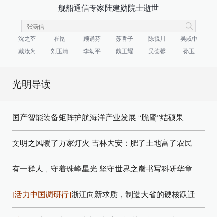
舰船通信专家陆建勋院士逝世
沈之荃
崔崑
顾诵芬
苏哲子
陈毓川
吴咸中
戴汝为
刘玉清
李幼平
魏正耀
吴德馨
孙玉
光明导读
国产智能装备矩阵护航海洋产业发展
“脆蜜”结硕果
文明之风暖了万家灯火
吉林大安：肥了土地富了农民
有一群人，守着珠峰星光
坚守世界之巅书写科研华章
[活力中国调研行]
浙江向新求质，制造大省的硬核跃迁