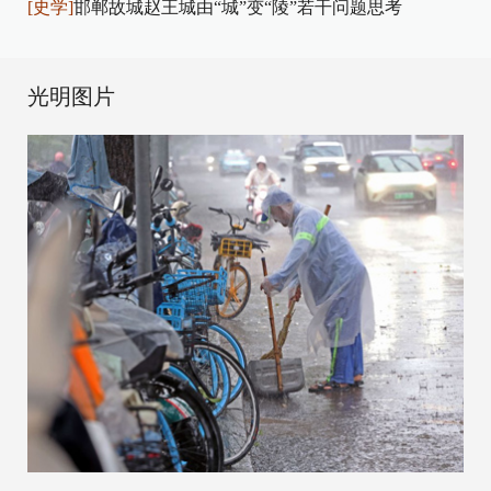
[史学]
邯郸故城赵王城由“城”变“陵”若干问题思考
光明图片