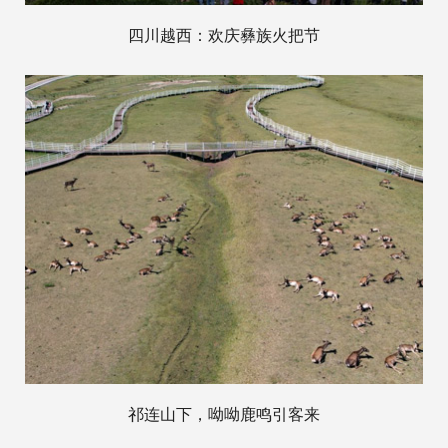
四川越西：欢庆彝族火把节
祁连山下，呦呦鹿鸣引客来