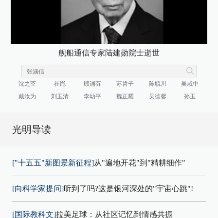
舰船通信专家陆建勋院士逝世
沈之荃
崔崑
顾诵芬
苏哲子
陈毓川
吴咸中
戴汝为
刘玉清
李幼平
魏正耀
吴德馨
孙玉
光明导读
["十五五"新图景新征程]
从"遍地开花"到"精耕细作"
[向科学家提问]
听到了吗?这是银河深处的"宇宙心跳"!
[国际教科文]
拉美足球：从社区记忆到情感共振