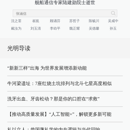
舰船通信专家陆建勋院士逝世
沈之荃
崔崑
顾诵芬
苏哲子
陈毓川
吴咸中
戴汝为
刘玉清
李幼平
魏正耀
吴德馨
孙玉
光明导读
“新新三样”出海 为世界发展增添新动能
牛河梁遗址：7座红烧土坑排列与北斗七星高度相似
洗牙出血、牙齿松动？那是你的口腔在“求救”
【推动高质量发展】“人工智能+”，解锁更多新可能
礼以立人：曾国藩礼学的内在逻辑与当代回响