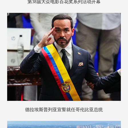
第38届大众电影百花奖系列活动开幕
德拉埃斯普列亚宣誓就任哥伦比亚总统