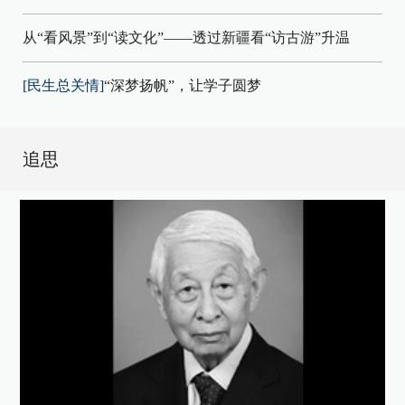
从“看风景”到“读文化”——透过新疆看“访古游”升温
[民生总关情]
“深梦扬帆”，让学子圆梦
追思