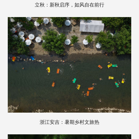
立秋：新秋启序，如风自在前行
浙江安吉：暑期乡村文旅热