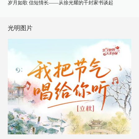
岁月如歌 信短情长——从徐光耀的千封家书谈起
光明图片