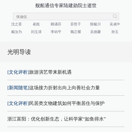
舰船通信专家陆建勋院士逝世
沈之荃
崔崑
顾诵芬
苏哲子
陈毓川
吴咸中
戴汝为
刘玉清
李幼平
魏正耀
吴德馨
孙玉
光明导读
[文化评析]
旅游演艺带来新机遇
[新闻随笔]
这场接力折射出向上向善社会力量
[文化评析]
民居类文物建筑如何平衡居住与保护
浙江富阳：优化创新生态，让科学家“如鱼得水”