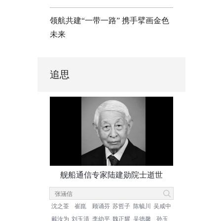
领航共建“一带一路” 携手擘画金色
未来
追思
舰船通信专家陆建勋院士逝世
沈之荃
崔崑
顾诵芬
苏哲子
陈毓川
吴咸中
戴汝为
刘玉清
李幼平
魏正耀
吴德馨
孙玉