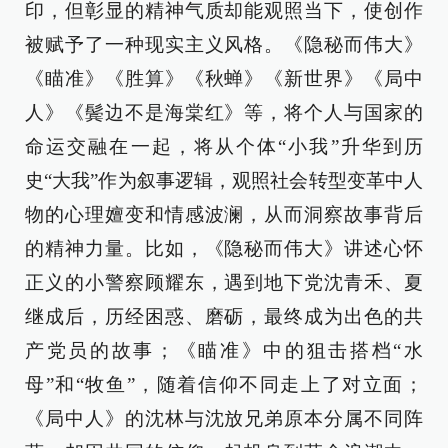
印，但彰显的精神气质却能观照当下，使创作
被赋予了一种现实主义风格。《隐秘而伟大》
《瞄准》《胜算》《秋蝉》《新世界》《局中
人》《鬓边不是海棠红》等，将个人与国家的
命运交融在一起，将从个体“小我”升华到历
史“大我”作为叙事逻辑，观照社会转型变革中人
物的心理嬗变和情感波澜，从而洞察故事背后
的精神力量。比如，《隐秘而伟大》讲述心怀
正义的小警察顾耀东，遇到地下党沈青禾、夏
继成后，历经困惑、磨砺，最终成为出色的共
产党员的故事；《瞄准》中的狙击搭档“水
母”和“牧鱼”，随着信仰不同走上了对立面；
《局中人》的沈林与沈放兄弟原本分属不同阵