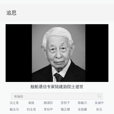
追思
舰船通信专家陆建勋院士逝世
沈之荃
崔崑
顾诵芬
苏哲子
陈毓川
吴咸中
戴汝为
刘玉清
李幼平
魏正耀
吴德馨
孙玉