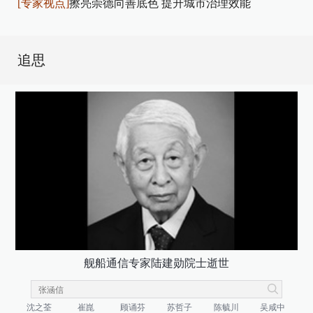
[专家视点]
擦亮崇德向善底色 提升城市治理效能
追思
舰船通信专家陆建勋院士逝世
沈之荃
崔崑
顾诵芬
苏哲子
陈毓川
吴咸中