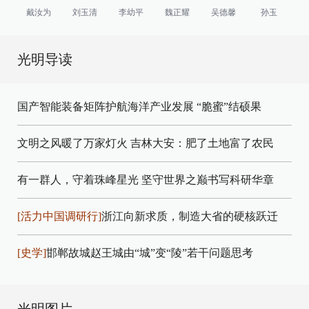
戴汝为
刘玉清
李幼平
魏正耀
吴德馨
孙玉
光明导读
国产智能装备矩阵护航海洋产业发展
“脆蜜”结硕果
文明之风暖了万家灯火
吉林大安：肥了土地富了农民
有一群人，守着珠峰星光
坚守世界之巅书写科研华章
[活力中国调研行]
浙江向新求质，制造大省的硬核跃迁
[史学]
邯郸故城赵王城由“城”变“陵”若干问题思考
光明图片