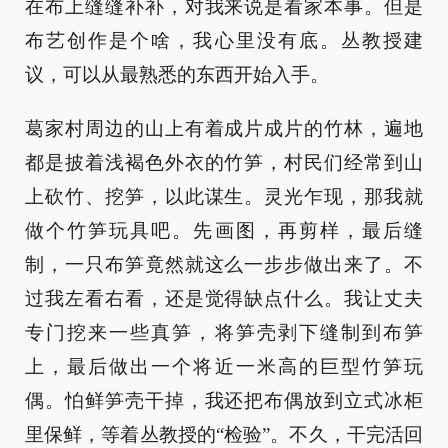
在布上缝缝补补，对我来说是看家本事。但是
布艺创作是个啥，我心里没有底。丛教授建
议，可以从最熟悉的东西开始入手。
葛家村周边的山上有着成片成片的竹林，遍地
都是披着浅褐色外衣的竹笋，村民们经常到山
上砍竹、挖笋，以此谋生。灵光乍现，那我就
做个竹笋玩具吧。先画图，再剪样，最后缝
制，一只布笋竟然就这么一步步做出来了。不
过我左看右看，还是觉得缺点什么。我让丈夫
专门挖来一些真笋，将笋壳剥下缝制到布笋
上，最后做出一个将近一米高的巨型竹笋玩
偶。怕鲜笋壳干掉，我还把布偶放到立式冰柜
里保鲜，等着丛教授的“检验”。不久，干完活回