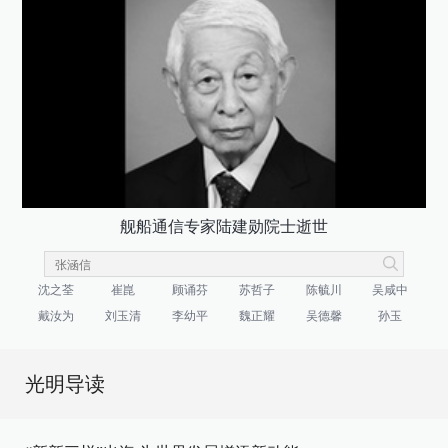
舰船通信专家陆建勋院士逝世
沈之荃
崔崑
顾诵芬
苏哲子
陈毓川
吴咸中
戴汝为
刘玉清
李幼平
魏正耀
吴德馨
孙玉
光明导读