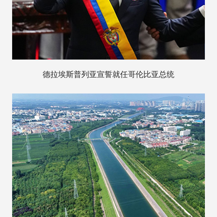
德拉埃斯普列亚宣誓就任哥伦比亚总统