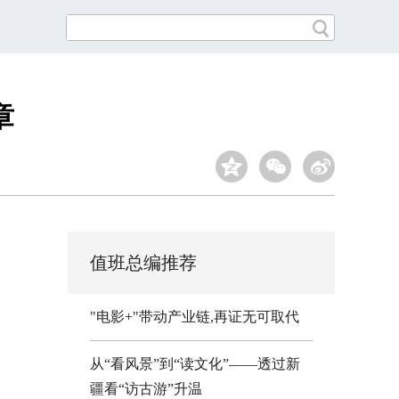
章
值班总编推荐
"电影+"带动产业链,再证无可取代
从“看风景”到“读文化”——透过新
疆看“访古游”升温