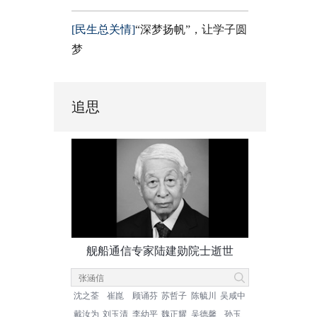
[民生总关情]
“深梦扬帆”，让学子圆
梦
追思
舰船通信专家陆建勋院士逝世
沈之荃
崔崑
顾诵芬
苏哲子
陈毓川
吴咸中
戴汝为
刘玉清
李幼平
魏正耀
吴德馨
孙玉