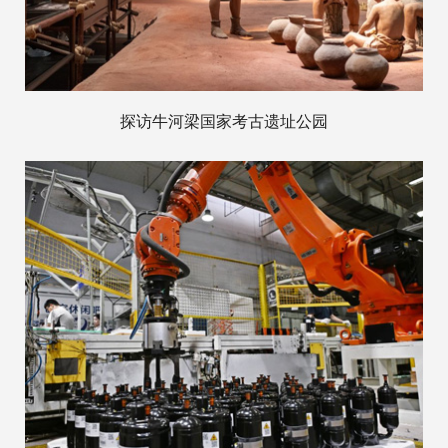
探访牛河梁国家考古遗址公园