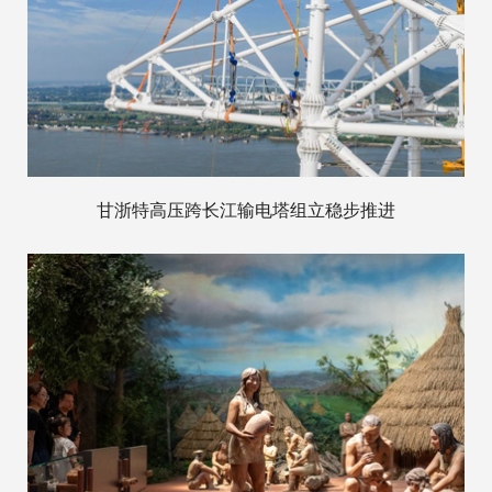
甘浙特高压跨长江输电塔组立稳步推进