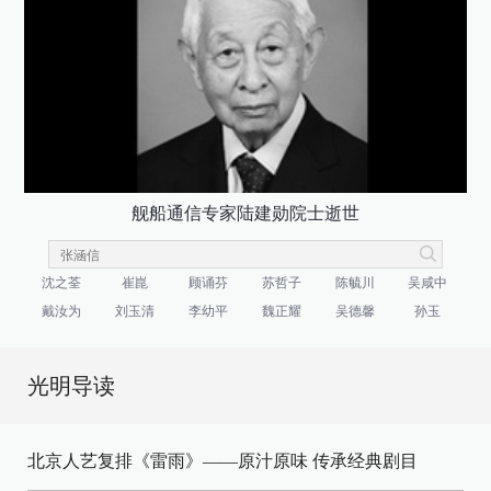
舰船通信专家陆建勋院士逝世
沈之荃
崔崑
顾诵芬
苏哲子
陈毓川
吴咸中
戴汝为
刘玉清
李幼平
魏正耀
吴德馨
孙玉
光明导读
北京人艺复排《雷雨》——原汁原味 传承经典剧目