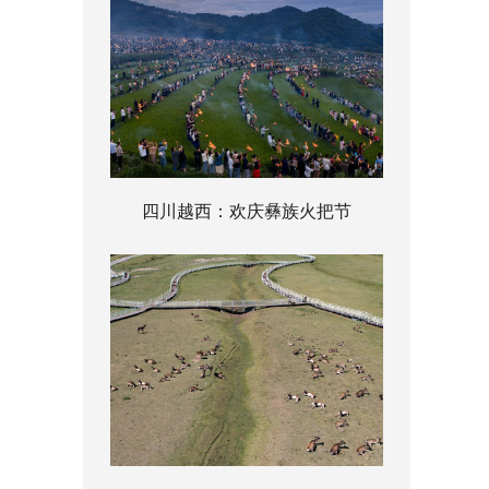
四川越西：欢庆彝族火把节