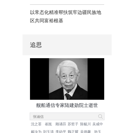
以常态化精准帮扶筑牢边疆民族地
区共同富裕根基
追思
舰船通信专家陆建勋院士逝世
沈之荃
崔崑
顾诵芬
苏哲子
陈毓川
吴咸中
戴汝为
刘玉清
李幼平
魏正耀
吴德馨
孙玉