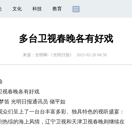
论
文化
科技
教育
多台卫视春晚各有好戏
来源：
光明网-《光明日报》
2021-02-20 04:58
验
卫视春晚各有好戏
梦笛 光明日报通讯员 储平如
众们呈上了一台台丰富多彩、独具特色的视听盛宴：
剧热综的海上风情，辽宁卫视和天津卫视春晚则继续在