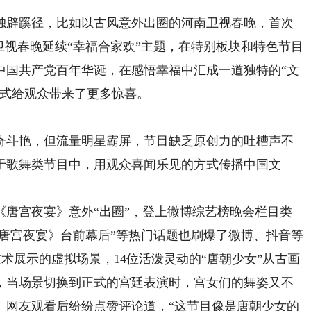
辟蹊径，比如以古风意外出圈的河南卫视春晚，首次
卫视春晚延续“幸福合家欢”主题，在特别板块和特色节目
中国共产党百年华诞，在感悟幸福中汇成一道独特的“文
方式给观众带来了更多惊喜。
斗艳，但流量明星霸屏，节目缺乏原创力的吐槽声不
于歌舞类节目中，用观众喜闻乐见的方式传播中国文
宫夜宴》意外“出圈”，登上微博综艺榜晚会栏目类
《唐宫夜宴》台前幕后”等热门话题也刷爆了微博、抖音等
术展示的虚拟场景，14位活泼灵动的“唐朝少女”从古画
，当场景切换到正式的宫廷表演时，宫女们的舞姿又不
。网友观看后纷纷点赞评论道，“这节目像是唐朝少女的