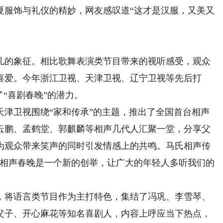
夏服饰与礼仪的精妙，网友感叹道“这才是汉服，又美又
的象征。相比歌舞表演类节目带来的视听感受，观众
喜爱。今年浙江卫视、天津卫视、辽宁卫视等先后打
了“喜剧春晚”的潜力。
卫视围绕“家和传承”的主题，推出了全国首台相声
云鹏、孟鹤堂、郭麒麟等相声几代人汇聚一堂，分享父
为观众带来笑声的同时引发情感上的共鸣。马氏相声传
“相声春晚是一个新的创举，让广大的年轻人多听我们的
将语言类节目作为主打特色，集结了冯巩、李雪琴、
父子、开心麻花等知名喜剧人，内容上呼应当下热点，