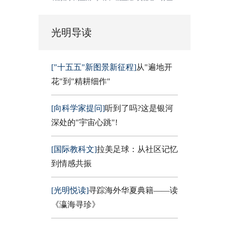
光明导读
["十五五"新图景新征程]
从"遍地开
花"到"精耕细作"
[向科学家提问]
听到了吗?这是银河
深处的"宇宙心跳"!
[国际教科文]
拉美足球：从社区记忆
到情感共振
[光明悦读]
寻踪海外华夏典籍——读
《瀛海寻珍》