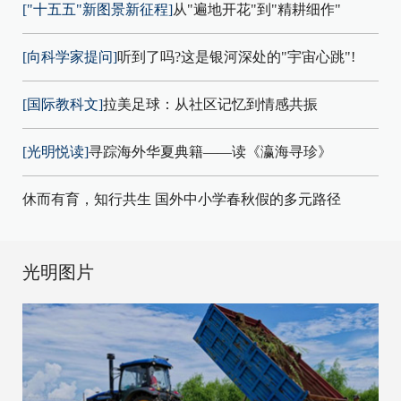
["十五五"新图景新征程]
从"遍地开花"到"精耕细作"
[向科学家提问]
听到了吗?这是银河深处的"宇宙心跳"!
[国际教科文]
拉美足球：从社区记忆到情感共振
[光明悦读]
寻踪海外华夏典籍——读《瀛海寻珍》
休而有育，知行共生 国外中小学春秋假的多元路径
光明图片