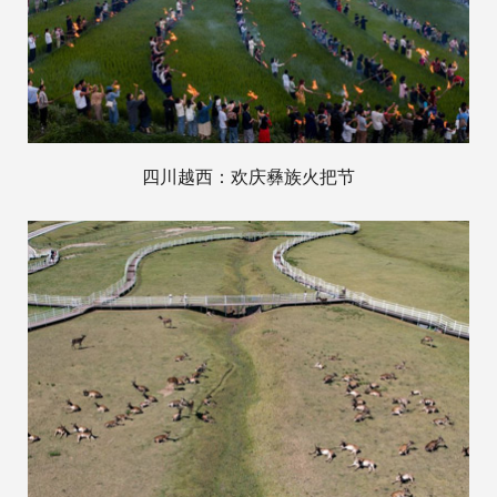
四川越西：欢庆彝族火把节