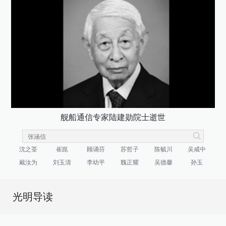
舰船通信专家陆建勋院士逝世
沈之荃
崔崑
顾诵芬
苏哲子
陈毓川
吴咸中
戴汝为
刘玉清
李幼平
魏正耀
吴德馨
孙玉
光明导读