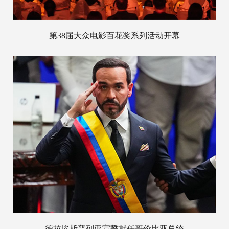
第38届大众电影百花奖系列活动开幕
德拉埃斯普列亚宣誓就任哥伦比亚总统