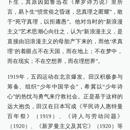
卜生，其原因如鲁迅在《摩罗诗力说》里所
言，易卜生“愤世俗之昏迷，悲真理之匿耀”，敢
于“死守真理，以拒庸愚”。他对当时的“新浪漫
主义”艺术思潮心向往之，认为“新浪漫主义，是
直接由旧浪漫主义的母胎产下来的，而他‘求真
理’的着眼点不在天国，而在地上；不在梦中，
而在现实；不在空想界，而在理想界”。
1919年，五四运动在北京爆发。田汉积极参与
筹备、组织“少年中国学会”，希冀以“少年诗
心”的热忱与勇气来疗救社会。正是基于这样的
远大抱负，田汉在日本写成《平民诗人惠特曼
百年祭》（1919）、《诗人与劳动问题》
（1920）、《新罗曼主义及其它》（1920）等