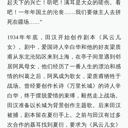
起天下的兴亡！听吧！满耳是大众的嗟伤。看
吧！一年年国土的沦丧……我们要做主人去拼
死在疆场……”
1934年年底，田汉开始创作剧本《风云儿
女》。剧中，爱国诗人辛白华和他的好友梁质
甫从东北沦陷区来到上海，在亭子间里遇到邻
居阿凤母女，他们经历了一番人生的漂泊和感
情的纠葛之后，阿凤成为歌女，梁质甫牺牲于
战场。曾经要创作长诗《万里长城》的诗人辛
白华，终于摆脱爱情的束缚，毅然走上战场。
田汉准备以长城为背景创作主题歌。后来田汉
被捕，剧本留在夏衍手上。之前与田汉有过多
次合作的聂耳找到夏衍，要求为《风云儿女》