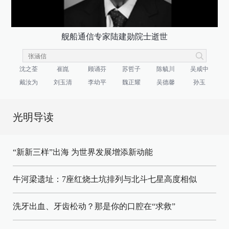
舰船通信专家陆建勋院士逝世
沈之荃
崔崑
顾诵芬
苏哲子
陈毓川
吴咸中
戴汝为
刘玉清
李幼平
魏正耀
吴德馨
孙玉
光明导读
“新新三样”出海 为世界发展增添新动能
牛河梁遗址：7座红烧土坑排列与北斗七星高度相似
洗牙出血、牙齿松动？那是你的口腔在“求救”