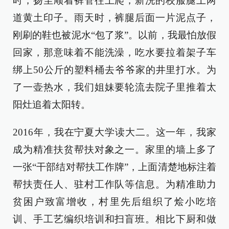
时，扬尘顺着裤管往上爬，新洗的校服腿上两
道黄土印子。雨天时，裤腿后面一片泥点子，
刚刷的鞋也被泥水“包了浆”。以前，我最怕放假
回家，那意味着不能洗澡，吃水要拉着架子车
绑上50公斤的塑料桶去爷爷家的井里打水。为
了一壶热水，我们姐妹要轮流去院子里推着太
阳灶追着太阳转。
2016年，我在宁夏大学读大二。这一年，我家
成为精准扶贫帮扶对象之一。家里的墙上多了
一张“干部结对帮扶工作牌”，上面清楚地标注着
帮扶责任人、驻村工作队等信息。为精准助力
贫困户致富增收，村里先后组织了烩小吃培
训、手工艺编织培训和扫盲班。相比下厨和做