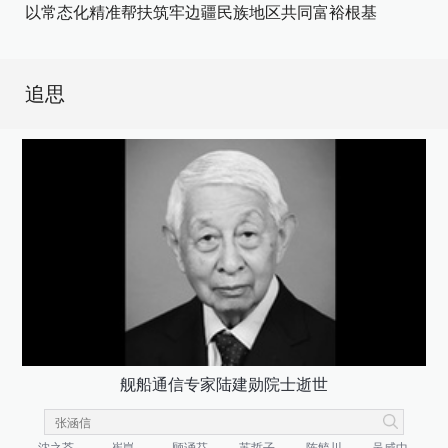
以常态化精准帮扶筑牢边疆民族地区共同富裕根基
追思
舰船通信专家陆建勋院士逝世
沈之荃
崔崑
顾诵芬
苏哲子
陈毓川
吴咸中