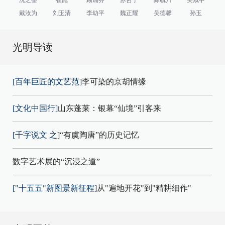
戴汝为
刘玉清
李幼平
魏正耀
吴德馨
孙玉
光明导读
[百年巨匠的文艺范]
李可染的京胡情缘
[文化中国行]
山东蓬莱：银幕“仙境”引客来
[千字说文 之]
“有虞陶唐”的历史记忆
数字艺术展的“沉浸之道”
["十五五"新图景新征程]
从"遍地开花"到"精耕细作"