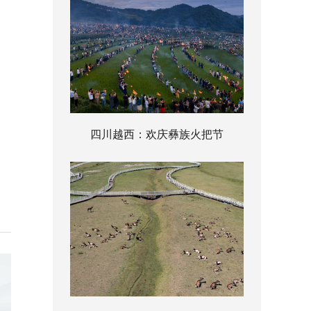
四川越西：欢庆彝族火把节