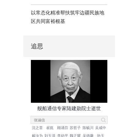
以常态化精准帮扶筑牢边疆民族地
区共同富裕根基
追思
舰船通信专家陆建勋院士逝世
沈之荃
崔崑
顾诵芬
苏哲子
陈毓川
吴咸中
戴汝为
刘玉清
李幼平
魏正耀
吴德馨
孙玉