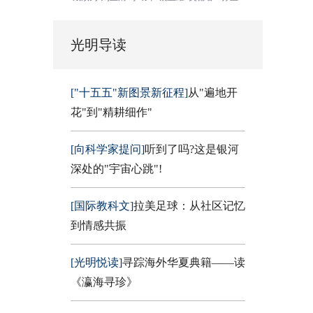
光明导读
["十五五"新图景新征程]
从"遍地开
花"到"精耕细作"
[向科学家提问]
听到了吗?这是银河
深处的"宇宙心跳"!
[国际教科文]
拉美足球：从社区记忆
到情感共振
[光明悦读]
寻踪海外华夏典籍——读
《瀛海寻珍》