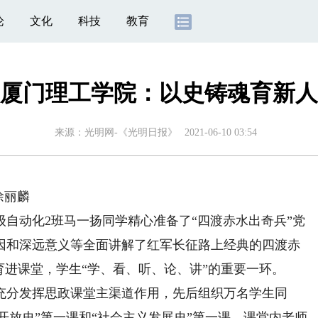
论
文化
科技
教育
厦门理工学院：以史铸魂育新人
来源：
光明网-《光明日报》
2021-06-10 03:54
徐丽麟
自动化2班马一扬同学精心准备了“四渡赤水出奇兵”党
因和深远意义等全面讲解了红军长征路上经典的四渡赤
育进课堂，学生“学、看、听、论、讲”的重要一环。
分发挥思政课堂主渠道作用，先后组织万名学生同
革开放史”第一课和“社会主义发展史”第一课，课堂内老师