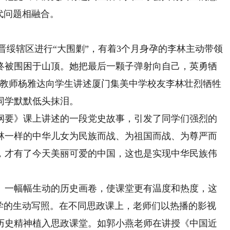
代问题相融合。
力对晋绥辖区进行“大围剿”，有着3个月身孕的李林主动带领
，最终被围困于山顶。她把最后一颗子弹射向自己，英勇牺
院教师杨雅达向学生讲述厦门集美中学校友李林壮烈牺牲
同学默默低头抹泪。
要》课上讲述的一段党史故事，引发了同学们强烈的
林一样的中华儿女为民族而战、为祖国而战、为尊严而
，才有了今天美丽可爱的中国，这也是实现中华民族伟
一幅幅生动的历史画卷，使课堂更有温度和热度，这
教学的生动写照。在不同思政课上，老师们以热播的影视
历史精神植入思政课堂。如郭小燕老师在讲授《中国近