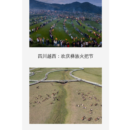
四川越西：欢庆彝族火把节