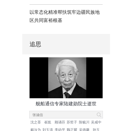
以常态化精准帮扶筑牢边疆民族地
区共同富裕根基
追思
舰船通信专家陆建勋院士逝世
沈之荃
崔崑
顾诵芬
苏哲子
陈毓川
吴咸中
戴汝为
刘玉清
李幼平
魏正耀
吴德馨
孙玉