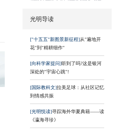
光明导读
["十五五"新图景新征程]
从"遍地开
花"到"精耕细作"
[向科学家提问]
听到了吗?这是银河
深处的"宇宙心跳"!
[国际教科文]
拉美足球：从社区记忆
到情感共振
[光明悦读]
寻踪海外华夏典籍——读
《瀛海寻珍》