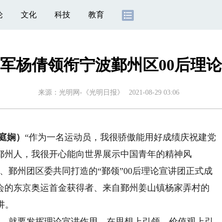
论
文化
科技
教育
军杨倩领衔宁波鄞州区00后理
来源：
光明网-《光明日报》
2021-08-29 03:06
庭娴）
“作为一名运动员，我很骄傲能用好成绩庆祝建党
鄞州人，我很开心能向世界展示中国青年的精神风
、鄞州团区委共同打造的“鄞领”00后理论宣讲团正式成
会的东京奥运首金获得者、来自鄞州姜山镇杨家弄村的
讲。
，就要发挥理论宣讲作用，在思想上引领、价值观上引