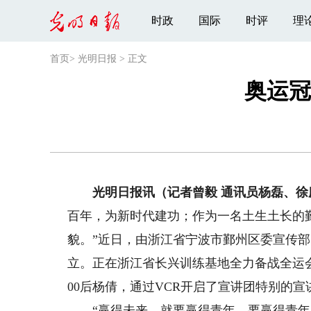
时政
国际
时评
理
首页
>
光明日报
>
正文
奥运冠
光明日报讯（记者曾毅 通讯员杨磊、徐
百年，为新时代建功；作为一名土生土长的
貌。”近日，由浙江省宁波市鄞州区委宣传部
立。正在浙江省长兴训练基地全力备战全运
00后杨倩，通过VCR开启了宣讲团特别的宣
“赢得未来，就要赢得青年。要赢得青年