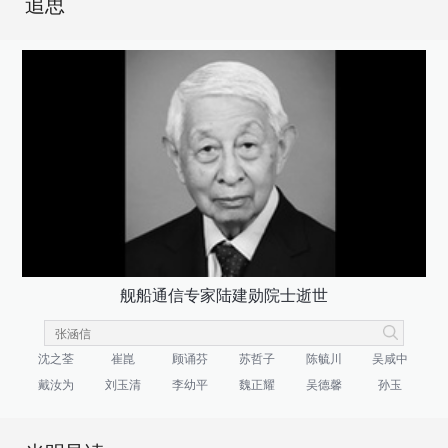
追思
舰船通信专家陆建勋院士逝世
沈之荃
崔崑
顾诵芬
苏哲子
陈毓川
吴咸中
戴汝为
刘玉清
李幼平
魏正耀
吴德馨
孙玉