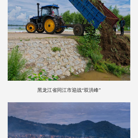
黑龙江省同江市迎战“双洪峰”