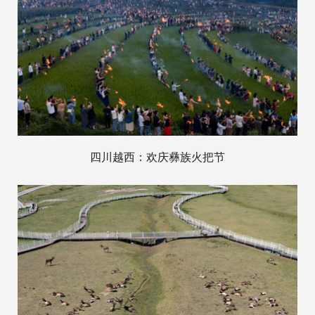
四川越西：欢庆彝族火把节