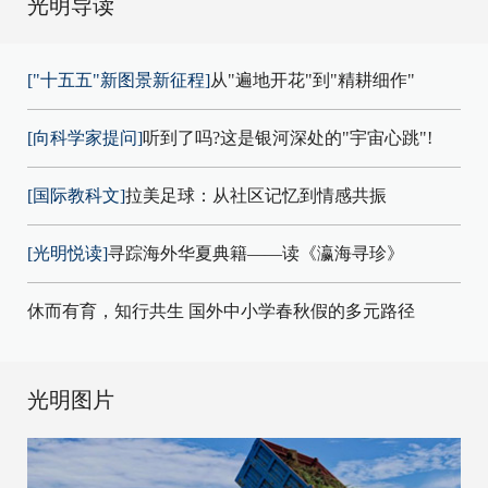
光明导读
["十五五"新图景新征程]
从"遍地开花"到"精耕细作"
[向科学家提问]
听到了吗?这是银河深处的"宇宙心跳"!
[国际教科文]
拉美足球：从社区记忆到情感共振
[光明悦读]
寻踪海外华夏典籍——读《瀛海寻珍》
休而有育，知行共生 国外中小学春秋假的多元路径
光明图片