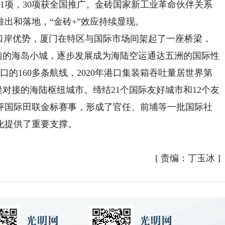
11项，30项获全国推广。金砖国家新工业革命伙伴关系
出和落地，“金砖+”效应持续显现。
岸优势，厦门在特区与国际市场间架起了一座桥梁，
东南的海岛小城，逐步发展成为海陆空运通达五洲的国际性
口的160多条航线，2020年港口集装箱吞吐量居世界第
无缝对接的海陆枢纽城市。缔结21个国际友好城市和12个友
获评国际田联金标赛事，形成了官任、前埔等一批国际社
化提供了重要支撑。
）
[
责编：丁玉冰
]