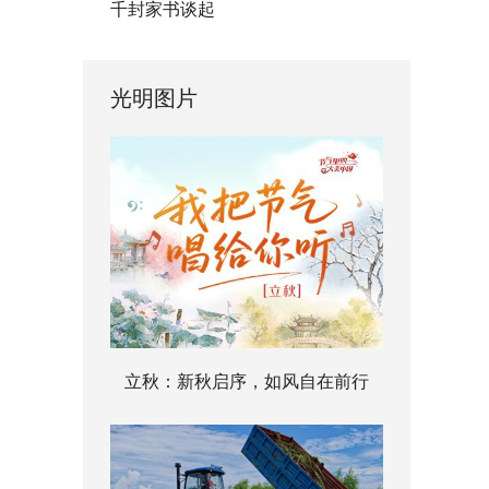
千封家书谈起
光明图片
立秋：新秋启序，如风自在前行