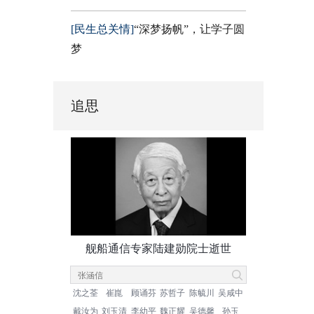
[民生总关情]
“深梦扬帆”，让学子圆
梦
追思
舰船通信专家陆建勋院士逝世
沈之荃
崔崑
顾诵芬
苏哲子
陈毓川
吴咸中
戴汝为
刘玉清
李幼平
魏正耀
吴德馨
孙玉