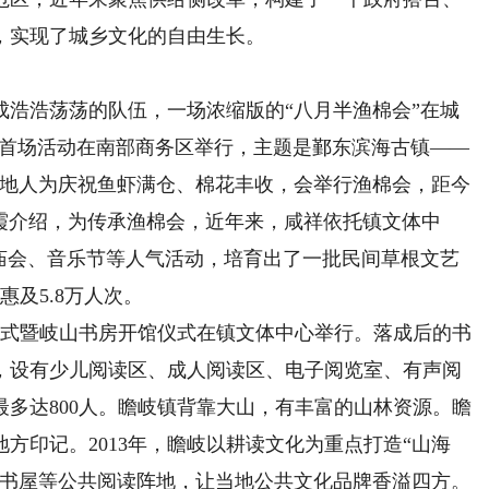
，实现了城乡文化的自由生长。
浩荡荡的队伍，一场浓缩版的“八月半渔棉会”在城
专场首场活动在南部商务区举行，主题是鄞东滨海古镇——
当地人为庆祝鱼虾满仓、棉花丰收，会举行渔棉会，距今
吴霞介绍，为传承渔棉会，近年来，咸祥依托镇文体中
了庙会、音乐节等人气活动，培育出了一批民间草根文艺
惠及5.8万人次。
幕式暨岐山书房开馆仪式在镇文体中心举行。落成后的书
册，设有少儿阅读区、成人阅读区、电子阅览室、有声阅
多达800人。瞻岐镇背靠大山，有丰富的山林资源。瞻
方印记。2013年，瞻岐以耕读文化为重点打造“山海
萌书屋等公共阅读阵地，让当地公共文化品牌香溢四方。