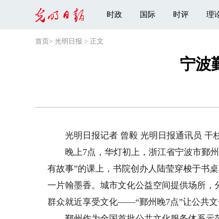
时政
国际
时评
理
首页
>
光明日报
>
正文
宁波
光明日报记者 曾毅 光明日报通讯员 干
晚上7点，华灯初上，浙江省宁波市鄞州区
有故事”的课上，书院创办人陆莹穿梭于书
一片翰墨香。城市文化公益空间提供场所，
群众就近享受文化——“鄞州晚7点”让公共
鄞州作为全国首批公共文化服务体系示范