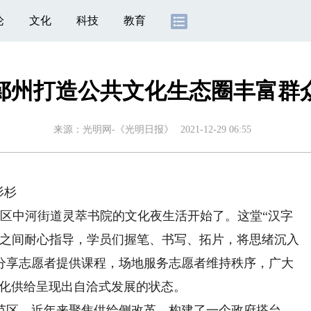
论
文化
科技
教育
鄞州打造公共文化生态圈丰富群
来源：
光明网-《光明日报》
2021-12-29 06:55
杉杉
中河街道灵萃书院的文化夜生活开始了。这堂“汉字
桌之间耐心指导，学员们握笔、书写、拓片，将思绪沉入
分享志愿者提供课程，场地服务志愿者维持秩序，广大
文化供给呈现出自洽式发展的状态。
区，近年来聚焦供给侧改革，构建了一个政府搭台、