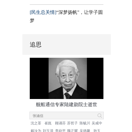
[民生总关情]
“深梦扬帆”，让学子圆
梦
追思
舰船通信专家陆建勋院士逝世
沈之荃
崔崑
顾诵芬
苏哲子
陈毓川
吴咸中
戴汝为
刘玉清
李幼平
魏正耀
吴德馨
孙玉