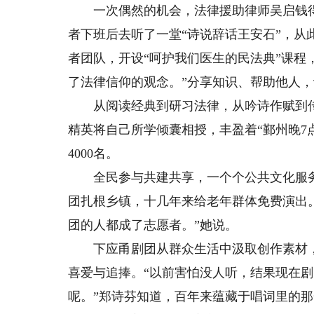
一次偶然的机会，法律援助律师吴启钱得知
者下班后去听了一堂“诗说辞话王安石”，从
者团队，开设“呵护我们医生的民法典”课程
了法律信仰的观念。”分享知识、帮助他人
从阅读经典到研习法律，从吟诗作赋到传
精英将自己所学倾囊相授，丰盈着“鄞州晚7
4000名。
全民参与共建共享，一个个公共文化服务
团扎根乡镇，十几年来给老年群体免费演出。
团的人都成了志愿者。”她说。
下应甬剧团从群众生活中汲取创作素材，
喜爱与追捧。“以前害怕没人听，结果现在
呢。”郑诗芬知道，百年来蕴藏于唱词里的那