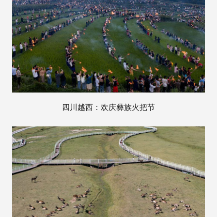
四川越西：欢庆彝族火把节