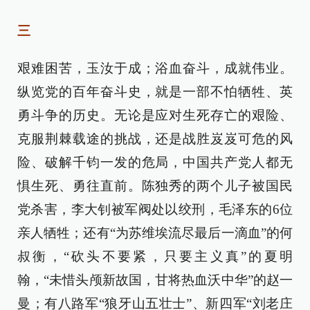
三
艰难困苦，玉汝于成；浴血奋斗，成就伟业。
纵览党的百年奋斗史，就是一部不怕牺牲、英
勇斗争的历史。无论是应对生死存亡的艰险、
克服荆棘载途的挑战，还是战胜岌岌可危的风
险、破解千钧一发的危局，中国共产党人都无
惧生死、勇往直前。陈独秀的两个儿子被国民
党杀害，李大钊被军阀处以绞刑，毛泽东的6位
亲人牺牲；还有“为苏维埃流尽最后一滴血”的何
叔衡，“砍头不要紧，只要主义真”的夏明
翰，“未惜头颅新故国，甘将热血沃中华”的赵一
曼；有八路军“狼牙山五壮士”、新四军“刘老庄