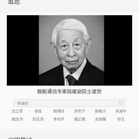
追思
舰船通信专家陆建勋院士逝世
沈之荃
崔崑
顾诵芬
苏哲子
陈毓川
吴咸中
戴汝为
刘玉清
李幼平
魏正耀
吴德馨
孙玉