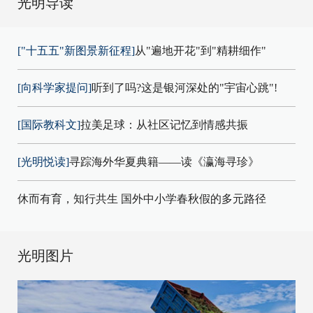
光明导读
["十五五"新图景新征程]
从"遍地开花"到"精耕细作"
[向科学家提问]
听到了吗?这是银河深处的"宇宙心跳"!
[国际教科文]
拉美足球：从社区记忆到情感共振
[光明悦读]
寻踪海外华夏典籍——读《瀛海寻珍》
休而有育，知行共生 国外中小学春秋假的多元路径
光明图片