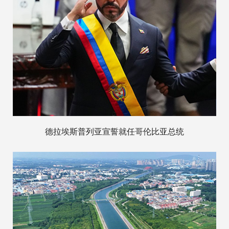
德拉埃斯普列亚宣誓就任哥伦比亚总统