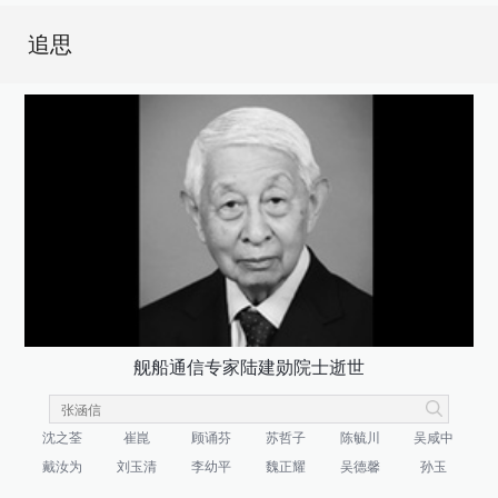
追思
舰船通信专家陆建勋院士逝世
沈之荃
崔崑
顾诵芬
苏哲子
陈毓川
吴咸中
戴汝为
刘玉清
李幼平
魏正耀
吴德馨
孙玉