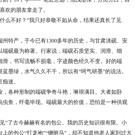
被喜欢的朋友拿走了。
么不好？”我只好恭敬不如从命，结果还真长了见
特产，于今已有1300多年的历史，与甘肃洮砚、安
以端砚最为称著。行家说，端砚石质坚实、润滑、细
细滑，书写流畅不损毫，字迹颜色经久不变。好的端
湛蓝墨绿，水气久久不干，所以有“呵气研墨”的说法。
至痴迷。
，各种形制的端砚争奇斗艳，琳琅满目。大者如卧
鸟虫鱼，纤毫毕现。端砚最大的价值，恐怕是一种供观
”了古今赫赫有名的包公。我的历史知识很有限。小
上的包公“打龙袍”“铡驸马”，却不知道他老人家到过大