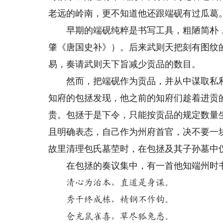
老远的岭南，更不知道他还跟端砚有过瓜葛
早期的端砚纯粹是书写工具，粗陋简朴，没
肇《唐国史补》）。后来武则天把刻有图纹
易，奏请武则天下旨减少贡品的数目。
然而，把端砚作为贡品，并从中谋取私利，
知府的包拯发现，他之前的知府们趁着进贡
贵。包拯于是下令，只能按贡品的规定数量
且明确表态，自己作为州府首官，决不要一块
故里清理包氏墓茔时，在包拯及其子孙墓中
在包拯的奏议集中，有一首他知端州时书
清心为治本，直道是身谋。
秀干终成栋，精钢不作钩。
仓充鼠雀喜，草尽狐兔悉。