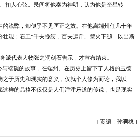
魄、扣人心弦。民间将他奉为神明，认为他是奎星转
的流弊，却似乎不见匡正之效。在他离端州任几十年
分壮观：石工“千夫挽绠，百夫运斤。篝火下缒，以出斯
务派代表人物张之洞刻石告示，才宣布结束。
与端砚的故事，在端州、在历史上留下了人格的玉德
物之于历史和现实的意义，仅就个人修为而论，我以
愿这样的品格不仅仅是人们津津乐道的传说，也是现实
）
[
责编：孙满桃
]