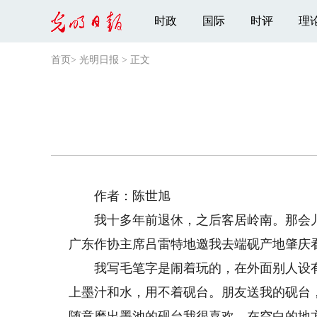
时政
国际
时评
理
首页
>
光明日报
>
正文
作者：陈世旭
我十多年前退休，之后客居岭南。那会儿
广东作协主席吕雷特地邀我去端砚产地肇庆
我写毛笔字是闹着玩的，在外面别人设有“
上墨汁和水，用不着砚台。朋友送我的砚台
随意磨出墨池的砚台我很喜欢，在空白的地方