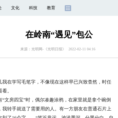
论
文化
科技
教育
在岭南“遇见”包公
来源：
光明网-《光明日报》
2022-02-11 04:16
我在学写毛笔字，不像现在这样早已兴致杳然，时任
看看。
文房四宝”时，偶尔凑趣涂鸦，在家里就是拿个碗倒
，我转手就送了需要用的人。有一方朋友在普通石片上
刻了16个字——“笔近意远，池浅墨深，分黑分白，自