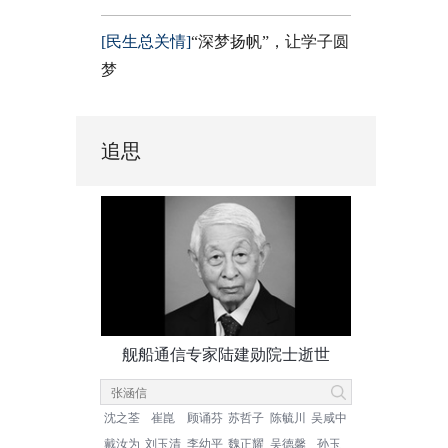
[民生总关情]
“深梦扬帆”，让学子圆
梦
追思
舰船通信专家陆建勋院士逝世
沈之荃
崔崑
顾诵芬
苏哲子
陈毓川
吴咸中
戴汝为
刘玉清
李幼平
魏正耀
吴德馨
孙玉