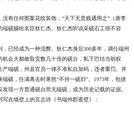
。
有任何图案花纹装饰，“天下无贵贱通用之”（唐李
的端砚赐给名臣狄仁杰。狄仁杰听说采砚石工很不容
已经成为一种流弊。狄仁杰身后300多年，调任端州
的机会大都敛取贡数几十倍的砚台，私下巴结当朝权
生产端砚，州县官员一律不准私自加码，违者重罚。并
端砚，任满离去时果然“不持一砚归”。1973年，包拯
仅发现一方普通砚台而无端砚，成为历史记载的证据。
写在墙壁上的言志诗《书端州郡斋壁》：