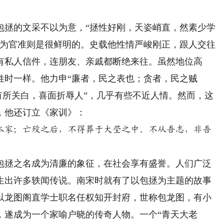
拯的文采不以为意，“拯性好刚，天姿峭直，然素少学
和为官准则是很鲜明的。史载他性情严峻刚正，跟人交往
有私人信件，连朋友、亲戚都断绝来往。虽然地位高
姓时一样。他力申“廉者，民之表也；贪者，民之贼
“有所关白，喜面折辱人”，几乎有些不近人情。然而，这
，他还订立《家训》：
本家；亡殁之后，不得葬于大茔之中。不从吾志，非吾
。
拯之名成为清廉的象征，在社会享有盛誉。人们广泛
生出许多轶闻传说。南宋时就有了以包拯为主题的故事
以龙图阁直学士职名任权知开封府，世称包龙图，有小
，遂成为一个家喻户晓的传奇人物。一个“青天大老