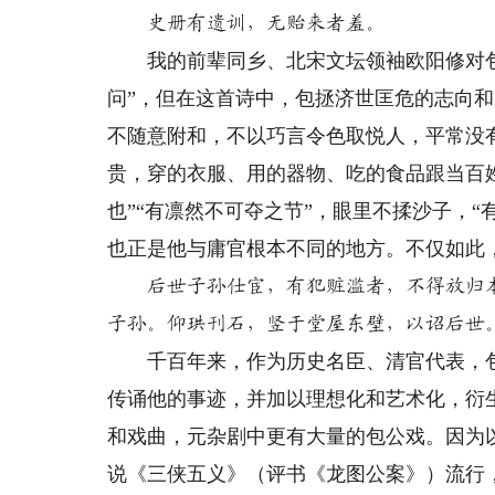
史册有遗训，无贻来者羞。
我的前辈同乡、北宋文坛领袖欧阳修对包
问”，但在这首诗中，包拯济世匡危的志向
不随意附和，不以巧言令色取悦人，平常没
贵，穿的衣服、用的器物、吃的食品跟当百
也”“有凛然不可夺之节”，眼里不揉沙子，
也正是他与庸官根本不同的地方。不仅如此
后世子孙仕宦，有犯赃滥者，不得放归
子孙。仰珙刊石，竖于堂屋东壁，以诏后世
千百年来，作为历史名臣、清官代表，包
传诵他的事迹，并加以理想化和艺术化，衍
和戏曲，元杂剧中更有大量的包公戏。因为
说《三侠五义》（评书《龙图公案》）流行