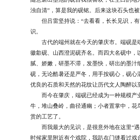
浊自清”，算是我的砚铭。后来这块石头也
但吕雷坚持说：“去看看，长长见识，有什
识。
古代的端州就在今天的肇庆市。端砚是端州
徽歙砚、山西澄泥砚齐名。而四大名砚中，
腻、娇嫩，研墨不滞，发墨快，研出的墨汁
砚，无论酷暑还是严冬，用手按砚心，砚心
优良的石质和天然的花纹让历代文人陶醉以
而今在肇庆，端砚已经成为一种规模产业
牛，堆山叠岭，曲径通幽；小者置掌中，花
赏的工艺了。
而我最大的见识，是很意外地在这里“遇见
时候家里附近有个戏院，我趴在门缝看过戏台