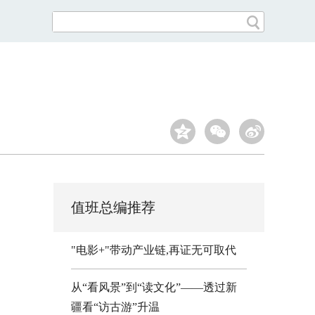
值班总编推荐
"电影+"带动产业链,再证无可取代
从“看风景”到“读文化”——透过新
疆看“访古游”升温